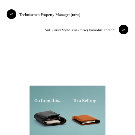
«
Technischen Property Manager (m/w)
»
Volljurist/ Syndikus (m/w) Immobilienrecht