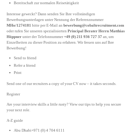
Bereitschaft zur normalen Reisetätigkeit
Interesse geweckt? Dann senden Sie Ihre vollständigen
Bewerbungsunterlagen unter Nennung der Referenznummer
MHo/1274181
bitte per E-Mail an
bewerbung@cobaltrecruitment.com
oder rufen Sie unseren spezialisierten
Principal Berater Herrn Matthias
Höppner
unter der Telefonnummer
+49 (0) 211 936 727 37
an, um
Einzelheiten zu dieser Position zu erfahren. Wir freuen uns auf Ihre
Bewerbung!
Send to friend
Refer a friend
Print
Send one of our recruiters a copy of your CV now – it takes seconds.
Register
Are your interview skills a little rusty? View our tips to help you secure
your next role.
A-Z guide
Abu Dhabi+971 (0) 4 704 6111