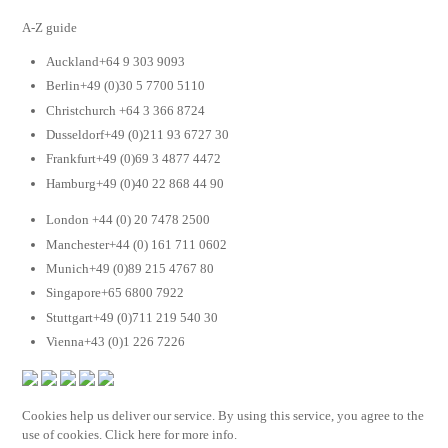
A-Z guide
Auckland+64 9 303 9093
Berlin+49 (0)30 5 7700 5110
Christchurch +64 3 366 8724
Dusseldorf+49 (0)211 93 6727 30
Frankfurt+49 (0)69 3 4877 4472
Hamburg+49 (0)40 22 868 44 90
London +44 (0) 20 7478 2500
Manchester+44 (0) 161 711 0602
Munich+49 (0)89 215 4767 80
Singapore+65 6800 7922
Stuttgart+49 (0)711 219 540 30
Vienna+43 (0)1 226 7226
Cookies help us deliver our service. By using this service, you agree to the
use of cookies. Click here for more info.