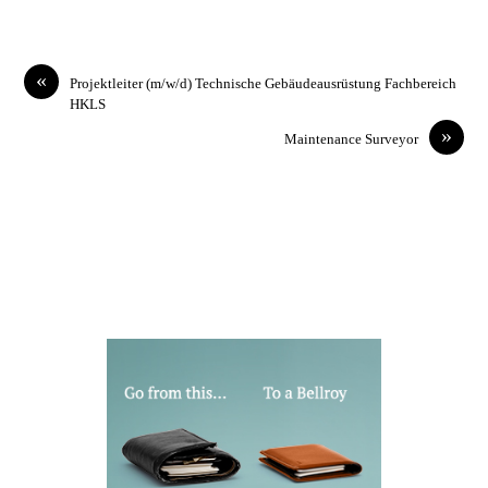
«
Projektleiter (m/w/d) Technische Gebäudeausrüstung Fachbereich
HKLS
»
Maintenance Surveyor