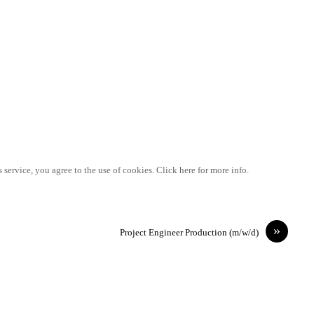
 service, you agree to the use of cookies. Click here for more info.
»
Project Engineer Production (m/w/d)