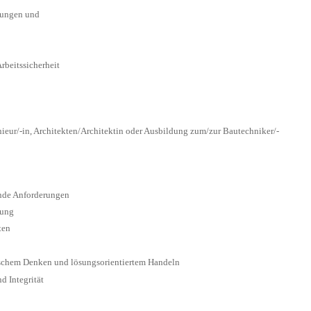
erungen und
beitssicherheit
eur/-in, Architekten/Architektin oder Ausbildung zum/zur Bautechniker/-
nde Anforderungen
rung
ten
rischem Denken und lösungsorientiertem Handeln
d Integrität