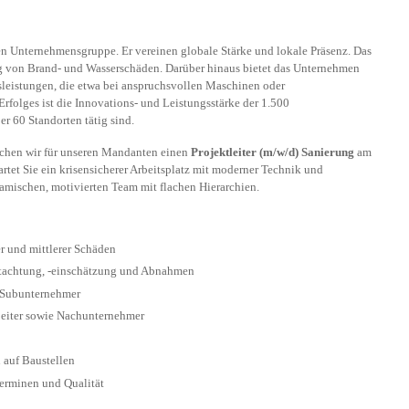
den Unternehmensgruppe. Er vereinen globale Stärke und lokale Präsenz. Das
g von Brand- und Wasserschäden. Darüber hinaus bietet das Unternehmen
sleistungen, die etwa bei anspruchsvollen Maschinen oder
Erfolges ist die Innovations- und Leistungsstärke der 1.500
er 60 Standorten tätig sind.
uchen wir für unseren Mandanten einen
Projektleiter (m/w/d) Sanierung
am
artet Sie ein krisensicherer Arbeitsplatz mit moderner Technik und
amischen, motivierten Team mit flachen Hierarchien.
 und mittlerer Schäden
tachtung, -einschätzung und Abnahmen
 Subunternehmer
beiter sowie Nachunternehmer
 auf Baustellen
Terminen und Qualität