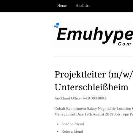
Home
Analitics
Projektleiter (m/w
Unterschleißheim
Auckland Office+64 9 303 9093
Cobalt Recruitment Salary Negotiable Location 
Management Date 19th August 2019 Job Type P
Send to friend
Refer a friend