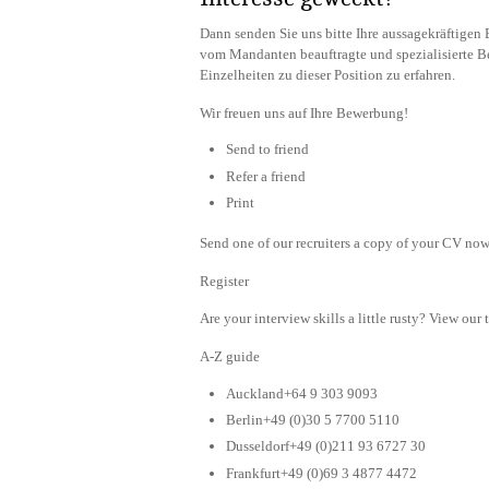
Dann senden Sie uns bitte Ihre aussagekräftige
vom Mandanten beauftragte und spezialisierte B
Einzelheiten zu dieser Position zu erfahren.
Wir freuen uns auf Ihre Bewerbung!
Send to friend
Refer a friend
Print
Send one of our recruiters a copy of your CV now 
Register
Are your interview skills a little rusty? View our 
A-Z guide
Auckland+64 9 303 9093
Berlin+49 (0)30 5 7700 5110
Dusseldorf+49 (0)211 93 6727 30
Frankfurt+49 (0)69 3 4877 4472