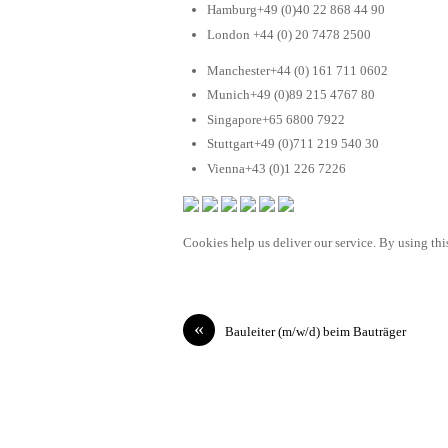
Hamburg+49 (0)40 22 868 44 90
London +44 (0) 20 7478 2500
Manchester+44 (0) 161 711 0602
Munich+49 (0)89 215 4767 80
Singapore+65 6800 7922
Stuttgart+49 (0)711 219 540 30
Vienna+43 (0)1 226 7226
Cookies help us deliver our service. By using this
«
Bauleiter (m/w/d) beim Bauträger