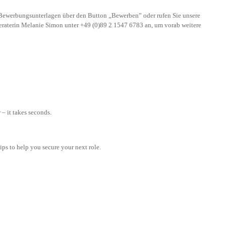
n Bewerbungsunterlagen über den Button „Bewerben” oder rufen Sie unsere
eraterin Melanie Simon unter +49 (0)89 2 1547 6783 an, um vorab weitere
– it takes seconds.
tips to help you secure your next role.