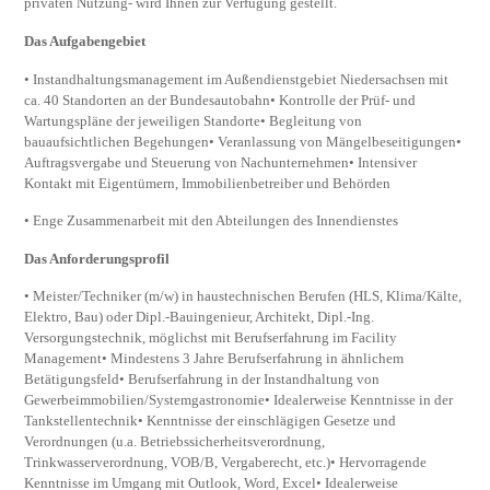
privaten Nutzung- wird Ihnen zur Verfügung gestellt.
Das Aufgabengebiet
• Instandhaltungsmanagement im Außendienstgebiet Niedersachsen mit
ca. 40 Standorten an der Bundesautobahn• Kontrolle der Prüf- und
Wartungspläne der jeweiligen Standorte• Begleitung von
bauaufsichtlichen Begehungen• Veranlassung von Mängelbeseitigungen•
Auftragsvergabe und Steuerung von Nachunternehmen• Intensiver
Kontakt mit Eigentümern, Immobilienbetreiber und Behörden
• Enge Zusammenarbeit mit den Abteilungen des Innendienstes
Das Anforderungsprofil
• Meister/Techniker (m/w) in haustechnischen Berufen (HLS, Klima/Kälte,
Elektro, Bau) oder Dipl.-Bauingenieur, Architekt, Dipl.-Ing.
Versorgungstechnik, möglichst mit Berufserfahrung im Facility
Management• Mindestens 3 Jahre Berufserfahrung in ähnlichem
Betätigungsfeld• Berufserfahrung in der Instandhaltung von
Gewerbeimmobilien/Systemgastronomie• Idealerweise Kenntnisse in der
Tankstellentechnik• Kenntnisse der einschlägigen Gesetze und
Verordnungen (u.a. Betriebssicherheitsverordnung,
Trinkwasserverordnung, VOB/B, Vergaberecht, etc.)• Hervorragende
Kenntnisse im Umgang mit Outlook, Word, Excel• Idealerweise