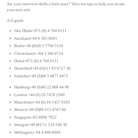
Are your interview skills a little rusty? View our tips to help you secure
your next role.
A-Z guide
Abu Dhabi+971 (0) 4 704 6111
Auckland+64 9 303 9093
Berlin+49 (0)30 5 7700 5110
Christchurch +64 3 366 8724
Dubai+971 (0) 4 704 6111
Dusseldorf+49 (0)211 93 6727 30
Frankfurt+49 (0)69 3 4877 4472
Hamburg+49 (0)40 22 868 44 90
London +44 (0) 20 7478 2500
Manchester+44 (0) 16 1457 0105
Munich+49 (0)89 215 4767 80
Singapore+65 6800 7922
Stuttgart+49 (0)711 219 540 30
Wellington+ 64 4 499 0004