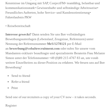
Kenntnisse im Umgang mit SAP, ConjectFM• teamfähig, belastbar und
kommunikationsstark• Gewissenhafte und selbständige Arbeitsweise•
Freundliches Auftreten, hohe Service- und Kundenorientierung•
Fahrerlaubnis PKW
• Reisebereitschaft
Interesse geweckt?
Dann senden Sie uns Ihre vollständigen
Bewerbungsunterlagen (Lebenslauf, Zeugnisse, Referenzen) unter
Nennung der Referenznummer
MeS/1278121
per E-Mail
an
bewerbung@cobaltrecruitment.com
oder rufen Sie unsere vom
Mandanten exklusiv beauftragte und spezialisierte Beraterin Frau Melanie
Simon unter der Telefonnummer +49 (0)89 215 4767 83 an, um vorab
weitere Einzelheiten zu dieser Position zu erfahren. Wir freuen uns auf Ihre
Bewerbung!
Send to friend
Refer a friend
Print
Send one of our recruiters a copy of your CV now – it takes seconds.
Register