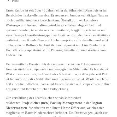
Print
Unser Kunde ist seit über 40 Jahren einer der führenden Dienstleister im
Bereich des Tankstellenservice. Er steuert ein bundesweit tätiges Netz an
hoch qualifizierten Servicetechnikern. Überall dort, wo komplexe
Wartungs- und Instandhaltungsstrukturen effizient abgewickelt und
gesteuert werden, ist er ein serviceorientierter, langjährig erfahrener und
zuverlässiger Dienstleistungspartner. Ergänzend zu den Serviceaktivitäten
realisiert unser Kunde Neu- und Umbauprojekte an Tankstellen und setzt
umfangreiche Rollouts für Tankstellenequipment um. Eine Neuheit im
Dienstleistungsspektrum ist die Planung, Installation und Wartung von
Ladesäulen.
Der wesentliche Baustein für den unternehmerischen Erfolg unseres
Kunden sind die kompetenten und engagierten Mitarbeiter. Er legt dabei
Wert auf ein kreatives, motivierendes Arbeitsklima, in dem jederzeit Platz
ist für ambitioniertes Mitdenken und Eigeninitiative ist. Werden auch Sie
Teil eines freundlichen Teams und freuen Sie sich auf Perspektiven in Ihrer
Tätigkeit und Ihrer beruflichen Entwicklung.
Zur Verstärkung des Teams suchen wir ab sofort einen
erfahrenen
Projektleiter (m/w) Facility Management
in der
Region
Niedersachsen
. Sie arbeiten von Ihrem
Home Office
aus, welches sich
möglichst im Raum Niedersachsen befindet. Ein Dienstwagen –auch zur