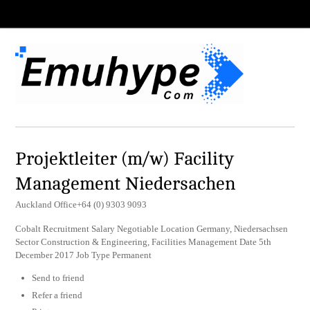
Projektleiter (m/w) Facility
Management Niedersachen
Auckland Office+64 (0) 9303 9093
Cobalt Recruitment Salary Negotiable Location Germany, Niedersachsen
Sector Construction & Engineering, Facilities Management Date 5th
December 2017 Job Type Permanent
Send to friend
Refer a friend