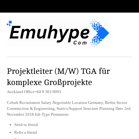
Projektleiter (M/W) TGA für
komplexe Großprojekte
Auckland Office+64 9 303 9093
Cobalt Recruitment Salary Negotiable Location Germany, Berlin Sector
Construction & Engineering, Statics/Support Structure Planning Date 2nd
November 2018 Job Type Permanent
Send to friend
Refer a friend