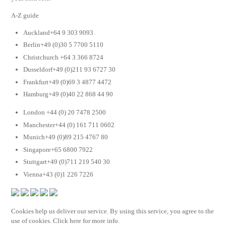
A-Z guide
Auckland+64 9 303 9093
Berlin+49 (0)30 5 7700 5110
Christchurch +64 3 366 8724
Dusseldorf+49 (0)211 93 6727 30
Frankfurt+49 (0)69 3 4877 4472
Hamburg+49 (0)40 22 868 44 90
London +44 (0) 20 7478 2500
Manchester+44 (0) 161 711 0602
Munich+49 (0)89 215 4767 80
Singapore+65 6800 7922
Stuttgart+49 (0)711 219 540 30
Vienna+43 (0)1 226 7226
Cookies help us deliver our service. By using this service, you agree to the
use of cookies. Click here for more info.