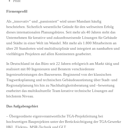
Print
Firmenprofil
Als „innovativ“ und „passioniert“ wird unser Mandant häufig
beschrieben. Sicherlich wesentliche Gründe für den weltweiten Erfolg
dieses internationalen Planungsbüros. Seit mehr als 40 Jahren steht das
Unternehmen für kreative und zukunftsweisende Lösungen für Gebäude
und Städte in einer Welt im Wandel. Mit mehr als 1.800 Mitarbeitern an
über 20 Standorten wird multidisziplinär und integriert an namhaften und
vielfältigen Projekten auf allen Kontinenten gearbeitet.
In Deutschland ist das Büro seit 22 Jahren erfolgreich am Markt tätig und
realisiert mit 80 Ingenieuren und Beratern verschiedenste
Ingenieurleistungen des Bauwesens. Beginnend von der klassischen
Tragwerksplanung und technischen Gebäudeausrüstung über Stadt- und
Regionalplanung bis hin zu Nachhaltigkeitsberatung und –bewertung
erarbeitet das multikulturelle Team kreative technische Lösungen auf
höchstem Niveau.
Das Aufgabengebiet
– Übergeordnete eigenverantwortliche TGA-Projektleitung bei
hochwertigen Bauprojekten unter der Berücksichtigung der TGA-Gewerke
HKL, Elektro-, MSR-Technik und GLT