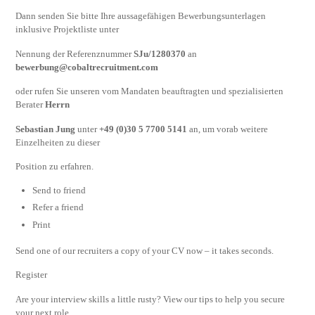
Dann senden Sie bitte Ihre aussagefähigen Bewerbungsunterlagen
inklusive Projektliste unter
Nennung der Referenznummer
SJu/1280370
an
bewerbung@cobaltrecruitment.com
oder rufen Sie unseren vom Mandaten beauftragten und spezialisierten
Berater
Herrn
Sebastian Jung
unter
+49 (0)30 5 7700 5141
an, um vorab weitere
Einzelheiten zu dieser
Position zu erfahren.
Send to friend
Refer a friend
Print
Send one of our recruiters a copy of your CV now – it takes seconds.
Register
Are your interview skills a little rusty? View our tips to help you secure
your next role.