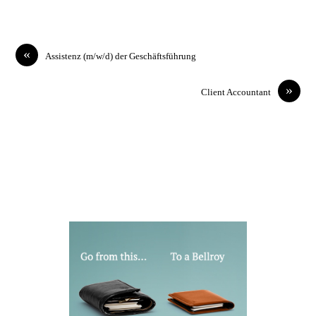
«
Assistenz (m/w/d) der Geschäftsführung
»
Client Accountant