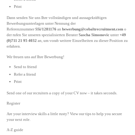
Print
Dann senden Sie uns Ihre vollständigen und aussagekräftigen
Bewerbungsunterlagen unter Nennung der
Referenznummer
SSi/1281176
an
bewerbung@cobaltrecruitment.com
o
der rufen Sie unseren spezialisierten Berater
Sascha Simonovic
unter
+49
(0)711 21 95 4032
an, um vorab weitere Einzelheiten zu dieser Position zu
erfahren.
Wir freuen uns auf Ihre Bewerbung!
Send to friend
Refer a friend
Print
Send one of our recruiters a copy of your CV now – it takes seconds.
Register
Are your interview skills a little rusty? View our tips to help you secure
your next role.
A-Z guide