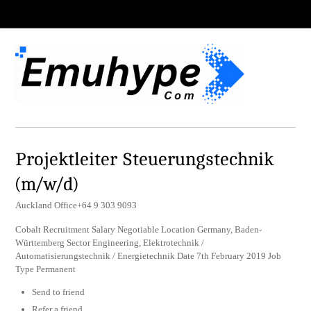
Projektleiter Steuerungstechnik
(m/w/d)
Auckland Office+64 9 303 9093
Cobalt Recruitment Salary Negotiable Location Germany, Baden-
Württemberg Sector Engineering, Elektrotechnik /
Automatisierungstechnik / Energietechnik Date 7th February 2019 Job
Type Permanent
Send to friend
Refer a friend