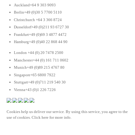
Auckland+64 9 303 9093
Berlin+49 (0)30 5 7700 5110
Christchurch +64 3 366 8724
Dusseldorf+49 (0)211 93 6727 30
Frankfurt+49 (0)69 3 4877 4472
Hamburg+49 (0)40 22 868 44 90
London +44 (0) 20 7478 2500
Manchester+44 (0) 161 711 0602
Munich+49 (0)89 215 4767 80
Singapore+65 6800 7922
Stuttgart+49 (0)711 219 540 30
Vienna+43 (0)1 226 7226
Cookies help us deliver our service. By using this service, you agree to the
use of cookies. Click here for more info.