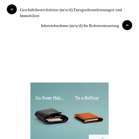
«
Geschäftsbereichsleiter (m/w/d) Energiedienstleistungen und
Immobilien
»
Inbetriebnehmer (m/w/d) für Robotersteuerung