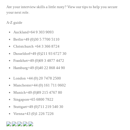
Are your interview skills a little rusty? View our tips to help you secure
your next role.
A-Z guide
Auckland+64 9 303 9093
Berlin+49 (0)30 5 7700 5110
Christchurch +64 3 366 8724
Dusseldorf+49 (0)211 93 6727 30
Frankfurt+49 (0)69 3 4877 4472
Hamburg+49 (0)40 22 868 44 90
London +44 (0) 20 7478 2500
Manchester+44 (0) 161 711 0602
Munich+49 (0)89 215 4767 80
Singapore+65 6800 7922
Stuttgart+49 (0)711 219 540 30
Vienna+43 (0)1 226 7226