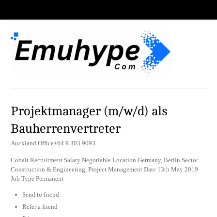
Projektmanager (m/w/d) als
Bauherrenvertreter
Auckland Office+64 9 303 9093
Cobalt Recruitment Salary Negotiable Location Germany, Berlin Sector
Construction & Engineering, Project Management Date 13th May 2019
Job Type Permanent
Send to friend
Refer a friend