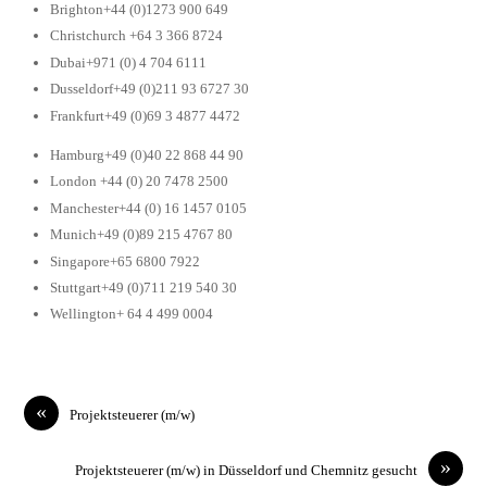
Brighton+44 (0)1273 900 649
Christchurch +64 3 366 8724
Dubai+971 (0) 4 704 6111
Dusseldorf+49 (0)211 93 6727 30
Frankfurt+49 (0)69 3 4877 4472
Hamburg+49 (0)40 22 868 44 90
London +44 (0) 20 7478 2500
Manchester+44 (0) 16 1457 0105
Munich+49 (0)89 215 4767 80
Singapore+65 6800 7922
Stuttgart+49 (0)711 219 540 30
Wellington+ 64 4 499 0004
«
Projektsteuerer (m/w)
»
Projektsteuerer (m/w) in Düsseldorf und Chemnitz gesucht