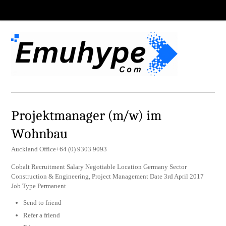
Projektmanager (m/w) im
Wohnbau
Auckland Office+64 (0) 9303 9093
Cobalt Recruitment Salary Negotiable Location Germany Sector
Construction & Engineering, Project Management Date 3rd April 2017
Job Type Permanent
Send to friend
Refer a friend