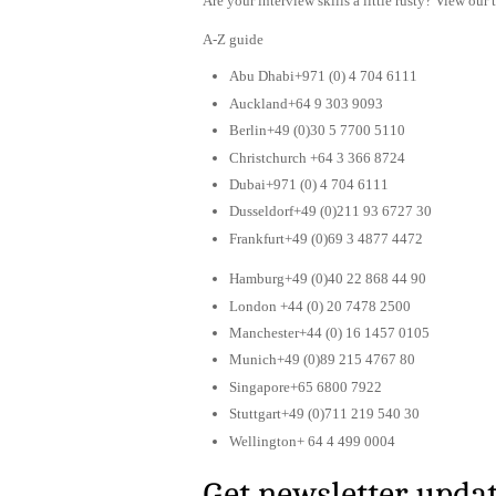
Are your interview skills a little rusty? View our 
A-Z guide
Abu Dhabi+971 (0) 4 704 6111
Auckland+64 9 303 9093
Berlin+49 (0)30 5 7700 5110
Christchurch +64 3 366 8724
Dubai+971 (0) 4 704 6111
Dusseldorf+49 (0)211 93 6727 30
Frankfurt+49 (0)69 3 4877 4472
Hamburg+49 (0)40 22 868 44 90
London +44 (0) 20 7478 2500
Manchester+44 (0) 16 1457 0105
Munich+49 (0)89 215 4767 80
Singapore+65 6800 7922
Stuttgart+49 (0)711 219 540 30
Wellington+ 64 4 499 0004
Get newsletter upda