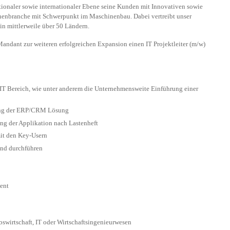
ationaler sowie internationaler Ebene seine Kunden mit Innovativen sowie
henbranche mit Schwerpunkt im Maschinenbau. Dabei vertreibt unser
in mittlerweile über 50 Ländern.
ndant zur weiteren erfolgreichen Expansion einen IT Projektleiter (m/w)
 IT Bereich, wie unter anderem die Unternehmensweite Einführung einer
rung der ERP/CRM Lösung
ng der Applikation nach Lastenheft
t den Key-Usern
und durchführen
ent
swirtschaft, IT oder Wirtschaftsingenieurwesen