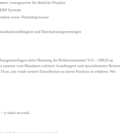
ent, vorzugsweise für ähnliche Projekte
 ERP Systeme
ement sowie Vertriebsprozesse
munikationsfähigkeit und Durchsetzungsvermögen
erbungsunterlagen unter Nennung der Referenznummer TvG – 58826 an
ie unseren vom Mandaten exklusiv beauftragten und spezialisierten Berater
4 an, um vorab weitere Einzelheiten zu dieser Position zu erfahren. Wir
– it takes seconds.