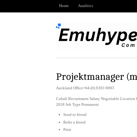
Home
Analitics
Projektmanager (m
Auckland Office+64 (0) 9303 9093
Cobalt Recruitment Salary Negotiable Location
2018 Job Type Permanent
Send to friend
Refer a friend
Print