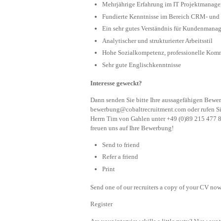
Mehrjährige Erfahrung im IT Projektmanagem
Fundierte Kenntnisse im Bereich CRM- und
Ein sehr gutes Verständnis für Kundenmanag
Analytischer und strukturierter Arbeitsstil
Hohe Sozialkompetenz, professionelle Kom
Sehr gute Englischkenntnisse
Interesse geweckt?
Dann senden Sie bitte Ihre aussagefähigen Bew
bewerbung@cobaltrecruitment.com
oder rufen S
Herrn Tim von Gahlen unter +49 (0)89 215 477 83
freuen uns auf Ihre Bewerbung!
Send to friend
Refer a friend
Print
Send one of our recruiters a copy of your CV now 
Register