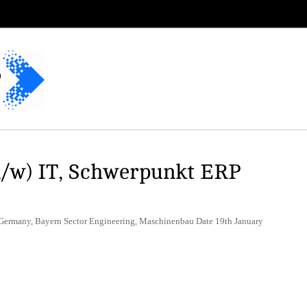
/w) IT, Schwerpunkt ERP
 Germany, Bayern Sector Engineering, Maschinenbau Date 19th January