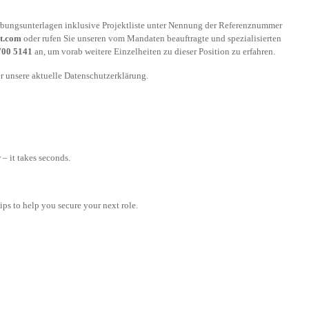
rbungsunterlagen inklusive Projektliste unter Nennung der Referenznummer
t.com
oder rufen Sie unseren vom Mandaten beauftragte und spezialisierten
700 5141
an, um vorab weitere Einzelheiten zu dieser Position zu erfahren.
r unsere aktuelle Datenschutzerklärung.
– it takes seconds.
tips to help you secure your next role.