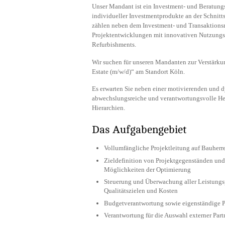
Unser Mandant ist ein Investment- und Beratungs
individueller Investmentprodukte an der Schnitt
zählen neben dem Investment- und Transaktion
Projektentwicklungen mit innovativen Nutzungs
Refurbishments.
Wir suchen für unseren Mandanten zur Verstärk
Estate (m/w/d)“ am Standort Köln.
Es erwarten Sie neben einer motivierenden und d
abwechslungsreiche und verantwortungsvolle Her
Hierarchien.
Das Aufgabengebiet
Vollumfängliche Projektleitung auf Bauherre
Zieldefinition von Projektgegenständen und
Möglichkeiten der Optimierung
Steuerung und Überwachung aller Leistungs
Qualitätszielen und Kosten
Budgetverantwortung sowie eigenständige P
Verantwortung für die Auswahl externer Part