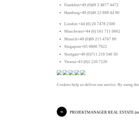
Frankfurt+49 (0)69 3 4877 4472
Hamburg+49 (0)40 22 868 44 90
London +44 (0) 20 7478 2500
Manchester+44 (0) 161 711 0602
Munich+49 (0)89 215 4767 80
Singapore+65 6800 7922
Stuttgart+49 (0)711 219 540 30
Vienna+43 (0)1 226 7226
Cookies help us deliver our service. By using this
«
PROJEKTMANAGER REAL ESTATE (m/