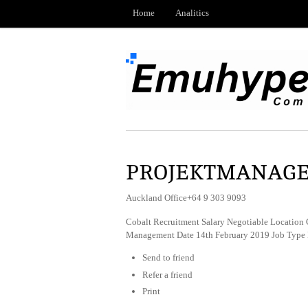
Home
Analitics
PROJEKTMANAGER
Auckland Office+64 9 303 9093
Cobalt Recruitment Salary Negotiable Location 
Management Date 14th February 2019 Job Type
Send to friend
Refer a friend
Print