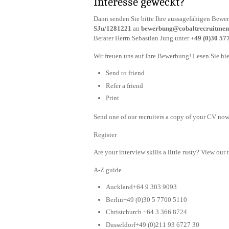
Interesse geweckt?
Dann senden Sie bitte Ihre aussagefähigen Bewe
SJu/1281221
an
bewerbung@cobaltrecruitmen
Berater Herrn Sebastian Jung unter
+49 (0)30 57
Wir freuen uns auf Ihre Bewerbung! Lesen Sie hie
Send to friend
Refer a friend
Print
Send one of our recruiters a copy of your CV now 
Register
Are your interview skills a little rusty? View our 
A-Z guide
Auckland+64 9 303 9093
Berlin+49 (0)30 5 7700 5110
Christchurch +64 3 366 8724
Dusseldorf+49 (0)211 93 6727 30