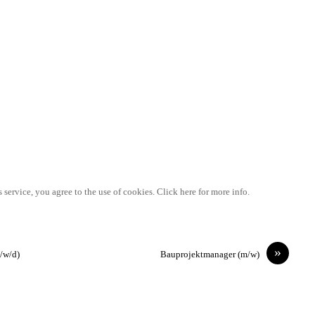
 service, you agree to the use of cookies. Click here for more info.
»
w/d)
Bauprojektmanager (m/w)