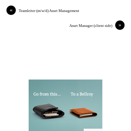
«
Teamleiter (m/w/d) Asset Management
»
Asset Manager (client side)