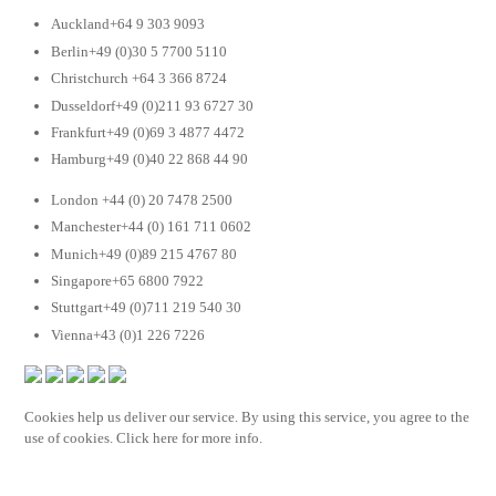
Auckland+64 9 303 9093
Berlin+49 (0)30 5 7700 5110
Christchurch +64 3 366 8724
Dusseldorf+49 (0)211 93 6727 30
Frankfurt+49 (0)69 3 4877 4472
Hamburg+49 (0)40 22 868 44 90
London +44 (0) 20 7478 2500
Manchester+44 (0) 161 711 0602
Munich+49 (0)89 215 4767 80
Singapore+65 6800 7922
Stuttgart+49 (0)711 219 540 30
Vienna+43 (0)1 226 7226
Cookies help us deliver our service. By using this service, you agree to the
use of cookies. Click here for more info.