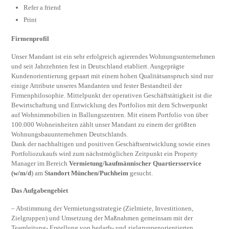
Refer a friend
Print
Firmenprofil
Unser Mandant ist ein sehr erfolgreich agierendes Wohnungsunternehmen
und seit Jahrzehnten fest in Deutschland etabliert. Ausgeprägte
Kundenorientierung gepaart mit einem hohen Qualitätsanspruch sind nur
einige Attribute unseres Mandanten und fester Bestandteil der
Firmenphilosophie. Mittelpunkt der operativen Geschäftstätigkeit ist die
Bewirtschaftung und Entwicklung des Portfolios mit dem Schwerpunkt
auf Wohnimmobilien in Ballungszentren. Mit einem Portfolio von über
100.000 Wohneinheiten zählt unser Mandant zu einem der größten
Wohnungsbauunternehmen Deutschlands.
Dank der nachhaltigen und positiven Geschäftsentwicklung sowie eines
Portfoliozukaufs wird zum nächstmöglichen Zeitpunkt ein Property
Manager im Bereich
Vermietung/kaufmännischer Quartiersservice
(w/m/d
) am
Standort München/Puchheim
gesucht.
Das Aufgabengebiet
– Abstimmung der Vermietungsstrategie (Zielmiete, Investitionen,
Zielgruppen) und Umsetzung der Maßnahmen gemeinsam mit der
Teamleitung- Erstellung von bedarfs- und zielgruppenorientierten