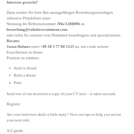
Interesse geweckt?
Dann senden Sie bitte Ihre aussagefähigen Bewerbungsunterlagen
inklusive Projektliste unter
Nennung der Referenznummer
JHo/1280896
an
bewerbung@cobaltrecruitment.com
oder rufen Sie unseren vom Mandaten beauftragten und spezialisierten
Berater
Jason Holmes
unter
+49 30 5 77 00 5125
an, um vorab weitere
Einzelheiten zu dieser
Position zu erfahren.
Send to friend
Refer a friend
Print
Send one of our recruiters a copy of your CV now – it takes seconds.
Register
Are your interview skills a little rusty? View our tips to help you secure
your next role.
A-Z guide