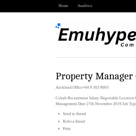
Home
Analitics
Property Manager 
Auckland Office+64 9 303 9093
Cobalt Recruitment Salary Negotiable Location 
Management Date 27th November 2019 Job Typ
Send to friend
Refer a friend
Print