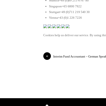
Munich+49 (0)89 215 4767 80
Singapore+65 6800 7922
Stuttgart+49 (0)711 219 540 30
Vienna+43 (0)1 226 7226
Cookies help us deliver our service. By using this
«
Interim Fund Accountant – German Spea