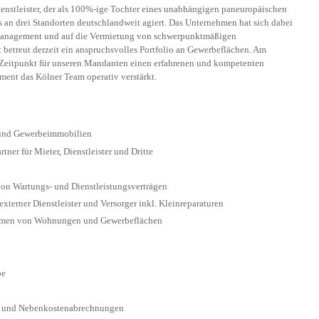
ienstleister, der als 100%-ige Tochter eines unabhängigen paneuropäischen
an drei Standorten deutschlandweit agiert. Das Unternehmen hat sich dabei
y Management und auf die Vermietung von schwerpunktmäßigen
betreut derzeit ein anspruchsvolles Portfolio an Gewerbeflächen. Am
Zeitpunkt für unseren Mandanten einen erfahrenen und kompetenten
ement das Kölner Team operativ verstärkt.
und Gewerbeimmobilien
ner für Mieter, Dienstleister und Dritte
on Wartungs- und Dienstleistungsverträgen
terner Dienstleister und Versorger inkl. Kleinreparaturen
hmen von Wohnungen und Gewerbeflächen
be
s- und Nebenkostenabrechnungen