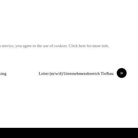
 service, you agree to the use of cookies. Click here for more info.
»
king
Leiter (m/w/d) Unternehmensbereich Tiefbau