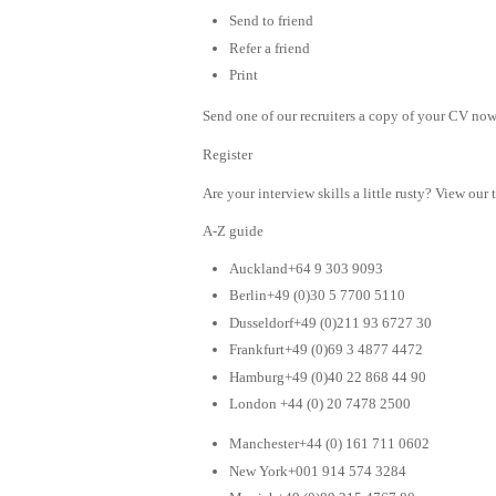
Send to friend
Refer a friend
Print
Send one of our recruiters a copy of your CV now 
Register
Are your interview skills a little rusty? View our 
A-Z guide
Auckland+64 9 303 9093
Berlin+49 (0)30 5 7700 5110
Dusseldorf+49 (0)211 93 6727 30
Frankfurt+49 (0)69 3 4877 4472
Hamburg+49 (0)40 22 868 44 90
London +44 (0) 20 7478 2500
Manchester+44 (0) 161 711 0602
New York+001 914 574 3284