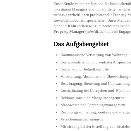
Unser Kunde ist ein professioneller Immobiliend
Investment Managers und Immobilienentwicklers 
auf das ganzheitlichen professionelle Propert
Gewerbeimmobilien spezialisiert. Unser Mandant 
Standort
Köln
suchen wir zum nächstmöglichen 
Property Manager (m/w/d)
, der mit viel Engag
Das Aufgabengebiet
Kaufmännische Verwaltung von Wohnung- 
Korrespondenz mit und zentraler Ansprechpart
Kosten – und Budgetkontrolle
Vorbereitung, Abschluss und Überwachung v
Beauftragung, Steuerung und Überwachung ex
Unterstützung bei Übergaben und -Rückna
Reklamations- und Mängelmanagement
Mahnwesen und Forderungsmanagement
Rechnungskontierung, -prüfung und -freiga
Versicherungsmanagement
Mitwirkung bei der Erstellung von Betrieb