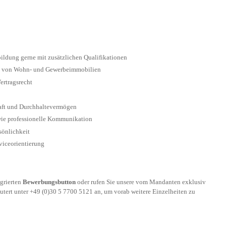
ldung gerne mit zusätzlichen Qualifikationen
ung von Wohn- und Gewerbeimmobilien
ertragsrecht
haft und Durchhaltevermögen
ie professionelle Kommunikation
rsönlichkeit
viceorientierung
egrierten
Bewerbungsbutton
oder rufen Sie unsere vom Mandanten exklusiv
autert unter +49 (0)30 5 7700 5121 an, um vorab weitere Einzelheiten zu