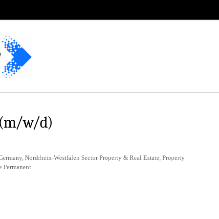
(m/w/d)
Germany, Nordrhein-Westfalen Sector Property & Real Estate, Property
e Permanent