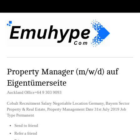
Property Manager (m/w/d) auf
Eigentümerseite
Auckland Office+64 9 303 9093
Cobalt Recruitment Salary Negotiable Location Germany, Bayern Sector
Property & Real Estate, Property Management Date 31st July 2019 Job
Type Permanent
Send to friend
Refer a friend