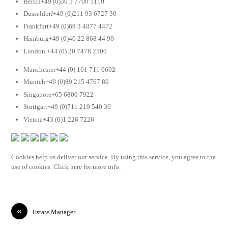
Berlin+49 (0)30 5 7700 5110
Dusseldorf+49 (0)211 93 6727 30
Frankfurt+49 (0)69 3 4877 4472
Hamburg+49 (0)40 22 868 44 90
London +44 (0) 20 7478 2500
Manchester+44 (0) 161 711 0602
Munich+49 (0)89 215 4767 80
Singapore+65 6800 7922
Stuttgart+49 (0)711 219 540 30
Vienna+43 (0)1 226 7226
Cookies help us deliver our service. By using this service, you agree to the
use of cookies. Click here for more info.
«
Estate Manager