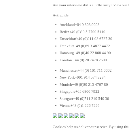
Are your interview skills a little rusty? View our 
A-Z guide
Auckland+64 9 303 9093
Berlin+49 (0)30 5 7700 5110
Dusseldorf+49 (0)211 93 6727 30
Frankfurt+49 (0)69 3 4877 4472
Hamburg+49 (0)40 22 868 44 90
London +44 (0) 20 7478 2500
Manchester+44 (0) 161 711 0602
New York+001 914 574 3284
Munich+49 (0)89 215 4767 80
Singapore+65 6800 7922
Stuttgart+49 (0)711 219 540 30
Vienna+43 (0)1 226 7226
Cookies help us deliver our service. By using this