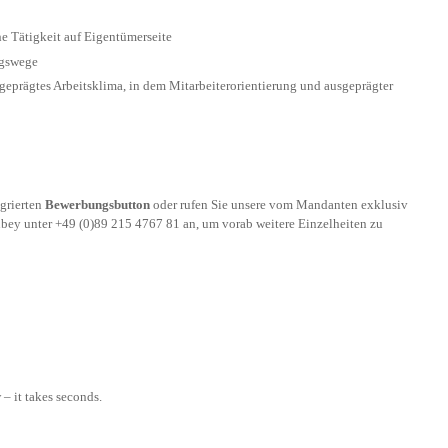
 Tätigkeit auf Eigentümerseite
ngswege
geprägtes Arbeitsklima, in dem Mitarbeiterorientierung und ausgeprägter
egrierten
Bewerbungsbutton
oder rufen Sie unsere vom Mandanten exklusiv
Dubey unter +49 (0)89 215 4767 81 an, um vorab weitere Einzelheiten zu
– it takes seconds.