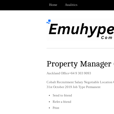
Home
Analitics
Property Manager 
Auckland Office+64 9 303 9093
Cobalt Recruitment Salary Negotiable Location 
31st October 2019 Job Type Permanent
Send to friend
Refer a friend
Print