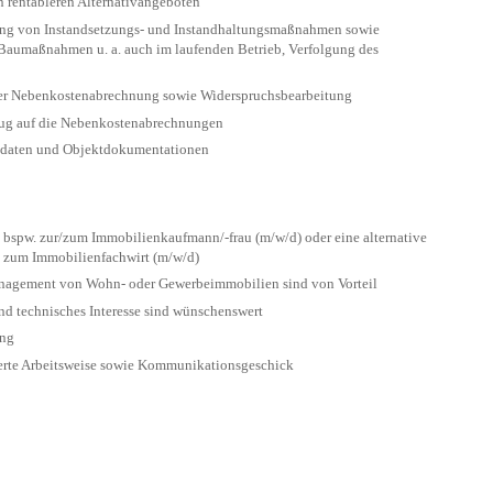
rentableren Alternativangeboten
ng von Instandsetzungs- und Instandhaltungsmaßnahmen sowie
Baumaßnahmen u. a. auch im laufenden Betrieb, Verfolgung des
 der Nebenkostenabrechnung sowie Widerspruchsbearbeitung
zug auf die Nebenkostenabrechnungen
mdaten und Objektdokumentationen
bspw. zur/zum Immobilienkaufmann/-frau (m/w/d) oder eine alternative
g zum Immobilienfachwirt (m/w/d)
nagement von Wohn- oder Gewerbeimmobilien sind von Vorteil
d technisches Interesse sind wünschenswert
ung
rierte Arbeitsweise sowie Kommunikationsgeschick