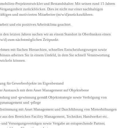
mmobilien-Projektentwickler und Bestandshalter. Mit seinen rund 15 Jahren
Vergangenheit zurückblicken. Dies ist nicht nur einer nachhaltigen
äftigen und motivierten Mitarbeiter (m/w/d)zurückzuführen.
rbeit und ein positives Arbeitsklima geachtet.
 den letzten Jahren suchen wir an einem Standort in Oberfranken einen
m/w/d) zum nächstmöglichen Zeitpunkt.
rnehmen mit flachen Hierarchien, schnellen Entscheidungswegen sowie
hinaus arbeiten Sie in einem Umfeld, in dem Sie schnell Verantwortung
ntwickeln können.
ung für Gewerbeobjekte im Eigenbestand
nger Austausch mit dem Asset Management auf Objektebene
ndung und -gewinnung gemäß Objektstrategie sowie Verfolgung von
agsmanagement und -pflege
 Abstimmung mit Asset Management und Durchführung von Mieterhöhungen
er aus den Bereichen Facility Management, Techniker, Handwerker etc.
 und Versorgungsverträgen sowie Vergabe an entsprechende Partner,