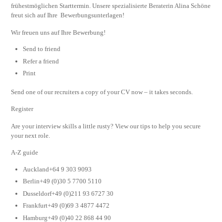
frühestmöglichen Starttermin. Unsere spezialisierte Beraterin Alina Schöne
freut sich auf Ihre Bewerbungsunterlagen!
Wir freuen uns auf Ihre Bewerbung!
Send to friend
Refer a friend
Print
Send one of our recruiters a copy of your CV now – it takes seconds.
Register
Are your interview skills a little rusty? View our tips to help you secure
your next role.
A-Z guide
Auckland+64 9 303 9093
Berlin+49 (0)30 5 7700 5110
Dusseldorf+49 (0)211 93 6727 30
Frankfurt+49 (0)69 3 4877 4472
Hamburg+49 (0)40 22 868 44 90