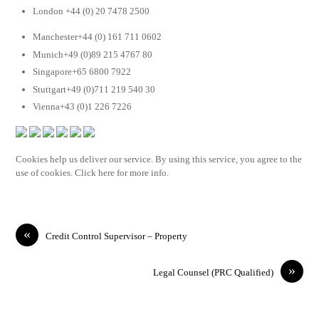
London +44 (0) 20 7478 2500
Manchester+44 (0) 161 711 0602
Munich+49 (0)89 215 4767 80
Singapore+65 6800 7922
Stuttgart+49 (0)711 219 540 30
Vienna+43 (0)1 226 7226
Cookies help us deliver our service. By using this service, you agree to the
use of cookies. Click here for more info.
«
Credit Control Supervisor – Property
»
Legal Counsel (PRC Qualified)