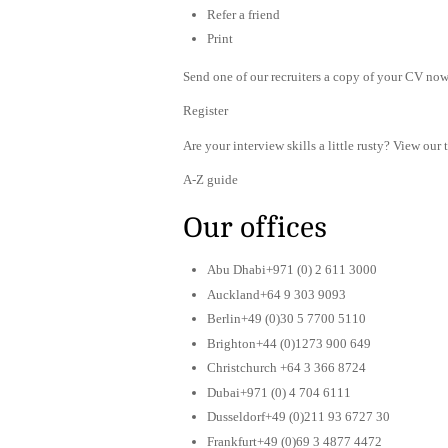
Refer a friend
Print
Send one of our recruiters a copy of your CV now 
Register
Are your interview skills a little rusty? View our 
A-Z guide
Our offices
Abu Dhabi+971 (0) 2 611 3000
Auckland+64 9 303 9093
Berlin+49 (0)30 5 7700 5110
Brighton+44 (0)1273 900 649
Christchurch +64 3 366 8724
Dubai+971 (0) 4 704 6111
Dusseldorf+49 (0)211 93 6727 30
Frankfurt+49 (0)69 3 4877 4472