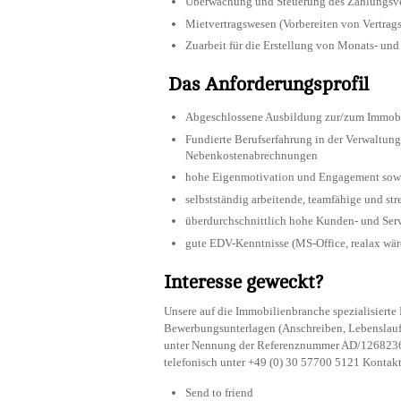
Überwachung und Steuerung des Zahlungsv
Mietvertragswesen (Vorbereiten von Vertra
Zuarbeit für die Erstellung von Monats- und
Das
Anforderungsprofil
Abgeschlossene Ausbildung zur/zum Immobil
Fundierte Berufserfahrung in der Verwaltu
Nebenkostenabrechnungen
hohe Eigenmotivation und Engagement sow
selbstständig arbeitende, teamfähige und stre
überdurchschnittlich hohe Kunden- und Serv
gute EDV-Kenntnisse (MS-Office, realax wä
Interesse geweckt?
Unsere auf die Immobilienbranche spezialisierte 
Bewerbungsunterlagen (Anschreiben, Lebenslauf, 
unter Nennung der Referenznummer AD/126823
telefonisch unter +49 (0) 30 57700 5121 Kontakt
Send to friend