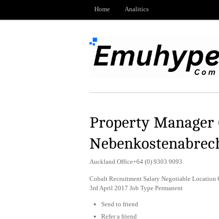
Home
Analitics
Property Manager 
Nebenkostenabrec
Auckland Office+64 (0) 9303 9093
Cobalt Recruitment Salary Negotiable Location 
3rd April 2017 Job Type Permanent
Send to friend
Refer a friend