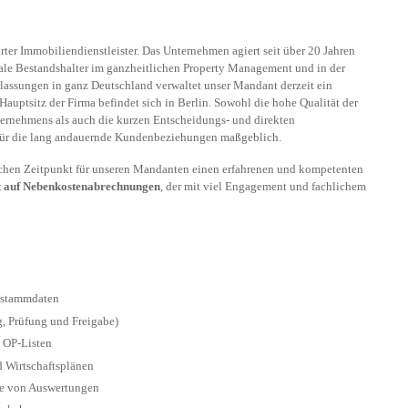
hrter Immobiliendienstleister. Das Unternehmen agiert seit über 20 Jahren
onale Bestandshalter im ganzheitlichen Property Management und in der
assungen in ganz Deutschland verwaltet unser Mandant derzeit ein
auptsitz der Firma befindet sich in Berlin. Sowohl die hohe Qualität der
nternehmens als auch die kurzen Entscheidungs- und direkten
für die lang andauernde Kundenbeziehungen maßgeblich.
chen Zeitpunkt für unseren Mandanten einen erfahrenen und kompetenten
 auf Nebenkostenabrechnungen
, der mit viel Engagement und fachlichem
erstammdaten
, Prüfung und Freigabe)
 OP-Listen
 Wirtschaftsplänen
se von Auswertungen