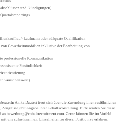
erkehrs
gsabschlüssen und -kündigungen)
 Quartalsreportings
ienkauffrau/- kaufmann oder adäquate Qualifikation
ng von Gewerbeimmobilien inklusive der Bearbeitung von
ie professionelle Kommunikation
ssresistente Persönlichkeit
iceorientierung
ren wünschenswert)
Beraterin Anika Dautert freut sich über die Zusendung Ihrer ausführlichen
Zeugnisse) mit Angabe Ihrer Gehaltsvorstellung. Bitte senden Sie diese
6 an
bewerbung@cobaltrecruitment.com
. Gerne können Sie im Vorfeld
 mit uns aufnehmen, um Einzelheiten zu dieser Position zu erfahren.