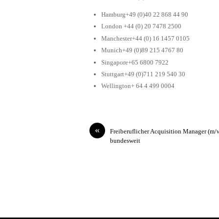
Hamburg+49 (0)40 22 868 44 90
London +44 (0) 20 7478 2500
Manchester+44 (0) 16 1457 0105
Munich+49 (0)89 215 4767 80
Singapore+65 6800 7922
Stuttgart+49 (0)711 219 540 30
Wellington+ 64 4 499 0004
«
Freiberuflicher Acquisition Manager (m/
bundesweit