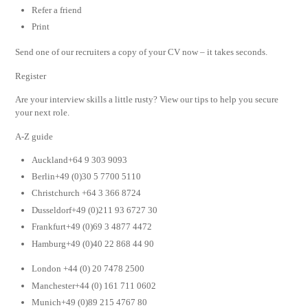
Refer a friend
Print
Send one of our recruiters a copy of your CV now – it takes seconds.
Register
Are your interview skills a little rusty? View our tips to help you secure
your next role.
A-Z guide
Auckland+64 9 303 9093
Berlin+49 (0)30 5 7700 5110
Christchurch +64 3 366 8724
Dusseldorf+49 (0)211 93 6727 30
Frankfurt+49 (0)69 3 4877 4472
Hamburg+49 (0)40 22 868 44 90
London +44 (0) 20 7478 2500
Manchester+44 (0) 161 711 0602
Munich+49 (0)89 215 4767 80