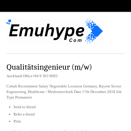
Qualitätsingenieur (m/w)
Auckland Office+64 9 303 9093
Cobalt Recruitment Salary Negotiable Location Germany, Bayern Sector
Engineering, Healthcare / Medizintechnik Date 17th December 2018 Job
Type Permanent
Send to friend
Refer a friend
Print