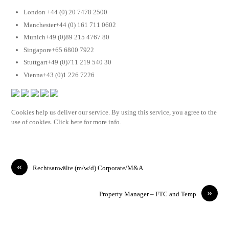
London +44 (0) 20 7478 2500
Manchester+44 (0) 161 711 0602
Munich+49 (0)89 215 4767 80
Singapore+65 6800 7922
Stuttgart+49 (0)711 219 540 30
Vienna+43 (0)1 226 7226
Cookies help us deliver our service. By using this service, you agree to the
use of cookies. Click here for more info.
«
Rechtsanwälte (m/w/d) Corporate/M&A
»
Property Manager – FTC and Temp