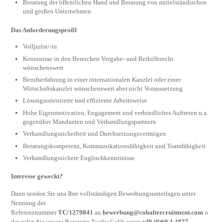
Beratung der öffentlichen Hand und Beratung von mittelständischen
und großen Unternehmen
Das Anforderungsprofil
Volljurist/-in
Kenntnisse in den Bereichen Vergabe- und Beihilferecht
wünschenswert
Berufserfahrung in einer internationalen Kanzlei oder einer
Wirtschaftskanzlei wünschenswert aber nicht Voraussetzung
Lösungsorientierte und effiziente Arbeitsweise
Hohe Eigenmotivation, Engagement und verbindliches Auftreten u.a.
gegenüber Mandanten und Verhandlungspartnern
Verhandlungssicherheit und Durchsetzungsvermögen
Beratungskompetenz, Kommunikationsfähigkeit und Teamfähigkeit
Verhandlungssichere Englischkenntinisse
Interesse geweckt?
Dann senden Sie uns Ihre vollständigen Bewerbungsunterlagen unter
Nennung der
Referenznummer
TC/1279841
an
bewerbung@cobaltrecruitment.com
o
der rufen Sie unsere Beraterin Tugba Celik unter
+49 (0)69 3 4877