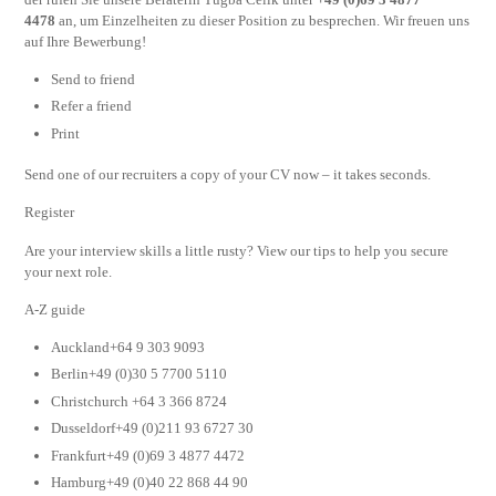
4478
an, um Einzelheiten zu dieser Position zu besprechen. Wir freuen uns
auf Ihre Bewerbung!
Send to friend
Refer a friend
Print
Send one of our recruiters a copy of your CV now – it takes seconds.
Register
Are your interview skills a little rusty? View our tips to help you secure
your next role.
A-Z guide
Auckland+64 9 303 9093
Berlin+49 (0)30 5 7700 5110
Christchurch +64 3 366 8724
Dusseldorf+49 (0)211 93 6727 30
Frankfurt+49 (0)69 3 4877 4472
Hamburg+49 (0)40 22 868 44 90