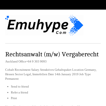
Rechtsanwalt (m/w) Vergaberecht
Auckland Office+64 9 303 9093
Cobalt Recruitment Salary Attraktives Gehaltspaket Location Germany,
Hessen Sector Legal, Immobilien Date 14th January 2019 Job Type
Permanent
Send to friend
Refer a friend
Print