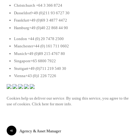
Christchurch +64 3 366 8724
Dusseldorf+49 (0)211 93 6727 30
Frankfurt+49 (0)69 3 4877 4472
Hamburg+49 (0)40 22 868 44 90
London +44 (0) 20 7478 2500
Manchester+44 (0) 161 711 0602
Munich+49 (0)89 215 4767 80
Singapore+65 6800 7922
Stuttgart+49 (0)711 219 540 30
Vienna+43 (0)1 226 7226
Cookies help us deliver our service. By using this service, you agree to the
use of cookies. Click here for more info.
«
Agency & Asset Manager