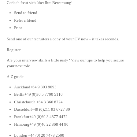
Gerlach freut sich über Ihre Bewerbung!
Send to friend
Refer a friend
Print
Send one of our recruiters a copy of your CV now – it takes seconds.
Register
Are your interview skills a little rusty? View our tips to help you secure
your next role.
A-Z guide
Auckland+64 9 303 9093
Berlin+49 (0)30 5 7700 5110
Christchurch +64 3 366 8724
Dusseldorf+49 (0)211 93 6727 30
Frankfurt+49 (0)69 3 4877 4472
Hamburg+49 (0)40 22 868 44 90
London +44 (0) 20 7478 2500