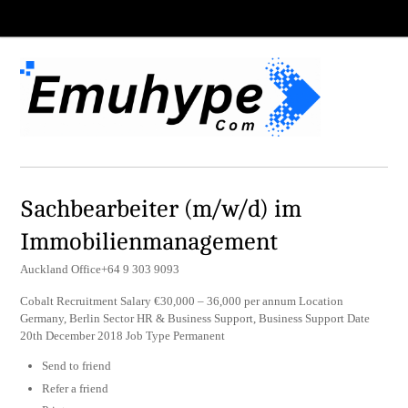
Sachbearbeiter (m/w/d) im
Immobilienmanagement
Auckland Office+64 9 303 9093
Cobalt Recruitment Salary €30,000 – 36,000 per annum Location
Germany, Berlin Sector HR & Business Support, Business Support Date
20th December 2018 Job Type Permanent
Send to friend
Refer a friend