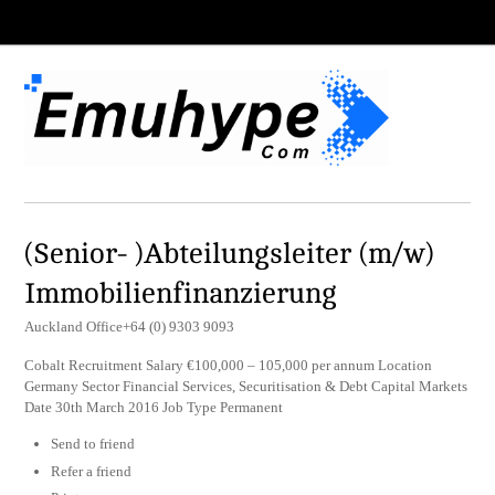
(Senior- )Abteilungsleiter (m/w)
Immobilienfinanzierung
Auckland Office+64 (0) 9303 9093
Cobalt Recruitment Salary €100,000 – 105,000 per annum Location
Germany Sector Financial Services, Securitisation & Debt Capital Markets
Date 30th March 2016 Job Type Permanent
Send to friend
Refer a friend