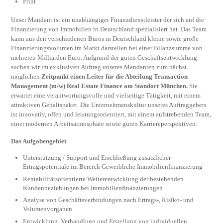
Print
Unser Mandant ist ein unabhängiger Finanzdienstleister der sich auf die
Finanzierung von Immobilien in Deutschland spezialisiert hat. Das Team
kann aus den verschiedenen Büros in Deutschland kleine sowie große
Finanzierungsvolumen im Markt darstellen bei einer Bilanzsumme von
mehreren Milliarden Euro. Aufgrund der guten Geschäftsentwicklung
suchen wir im exklusiven Auftrag unseres Mandanten zum nächst
möglichen
Zeitpunkt einen Leiter für die Abteilung Transaction
Management (m/w) Real Estate Finance am Standort München.
Sie
erwartet eine verantwortungsvolle und vielseitige Tätigkeit, mit einem
attraktiven Gehaltspaket. Die Unternehmenskultur unseres Auftraggebers
ist innovativ, offen und leistungsorientiert, mit einem aufstrebenden Team,
einer modernen Arbeitsatmosphäre sowie guten Karriereperspektiven.
Das Aufgabengebiet
Unterstützung / Support und Erschließung zusätzlicher
Ertragspotentiale im Bereich Gewerbliche Immobilienfinanzierung
Rentabilitätsorientierte Weiterentwicklung der bestehenden
Kundenbeziehungen bei Immobilienfinanzierungen
Analyse von Geschäftsverbindungen nach Ertrags-, Risiko- und
Volumenvorgaben
Entwicklung, Verhandlung und Erstellung von individuellen