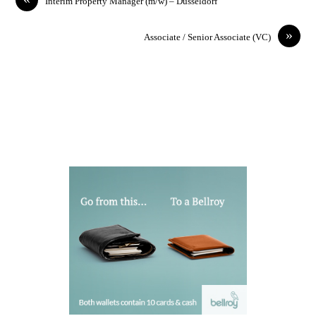
Interim Property Manager (m/w) – Düsseldorf
»
Associate / Senior Associate (VC)