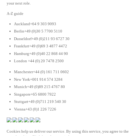
your next role.
A-Z guide
Auckland+64 9 303 9093
Berlin+49 (0)30 5 7700 5110
Dusseldorf+49 (0)211 93 6727 30
Frankfurt+49 (0)69 3 4877 4472
Hamburg+49 (0)40 22 868 44 90
London +44 (0) 20 7478 2500
Manchester+44 (0) 161 711 0602
New York+001 914 574 3284
Munich+49 (0)89 215 4767 80
Singapore+65 6800 7922
Stuttgart+49 (0)711 219 540 30
Vienna+43 (0)1 226 7226
Cookies help us deliver our service. By using this service, you agree to the