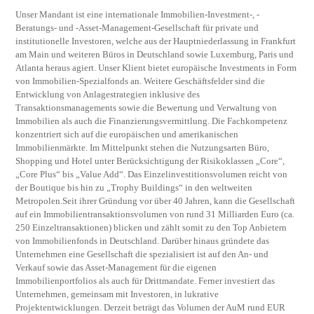
Unser Mandant ist eine internationale Immobilien-Investment-, -
Beratungs- und -Asset-Management-Gesellschaft für private und
institutionelle Investoren, welche aus der Hauptniederlassung in Frankfurt
am Main und weiteren Büros in Deutschland sowie Luxemburg, Paris und
Atlanta heraus agiert. Unser Klient bietet europäische Investments in Form
von Immobilien-Spezialfonds an. Weitere Geschäftsfelder sind die
Entwicklung von Anlagestrategien inklusive des
Transaktionsmanagements sowie die Bewertung und Verwaltung von
Immobilien als auch die Finanzierungsvermittlung. Die Fachkompetenz
konzentriert sich auf die europäischen und amerikanischen
Immobilienmärkte. Im Mittelpunkt stehen die Nutzungsarten Büro,
Shopping und Hotel unter Berücksichtigung der Risikoklassen „Core“,
„Core Plus“ bis „Value Add“. Das Einzelinvestitionsvolumen reicht von
der Boutique bis hin zu „Trophy Buildings“ in den weltweiten
Metropolen.Seit ihrer Gründung vor über 40 Jahren, kann die Gesellschaft
auf ein Immobilientransaktionsvolumen von rund 31 Milliarden Euro (ca.
250 Einzeltransaktionen) blicken und zählt somit zu den Top Anbietern
von Immobilienfonds in Deutschland. Darüber hinaus gründete das
Unternehmen eine Gesellschaft die spezialisiert ist auf den An- und
Verkauf sowie das Asset-Management für die eigenen
Immobilienportfolios als auch für Drittmandate. Ferner investiert das
Unternehmen, gemeinsam mit Investoren, in lukrative
Projektentwicklungen. Derzeit beträgt das Volumen der AuM rund EUR