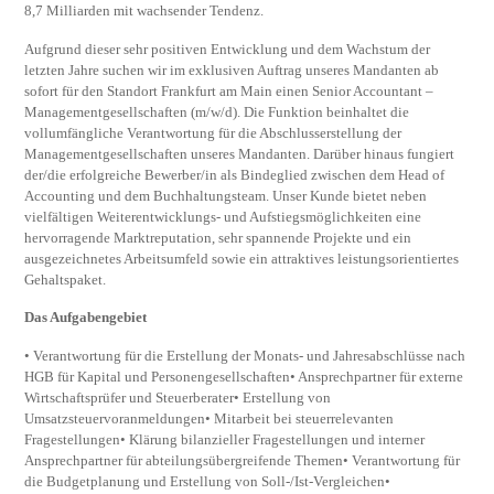
8,7 Milliarden mit wachsender Tendenz.
Aufgrund dieser sehr positiven Entwicklung und dem Wachstum der
letzten Jahre suchen wir im exklusiven Auftrag unseres Mandanten ab
sofort für den Standort Frankfurt am Main einen Senior Accountant –
Managementgesellschaften (m/w/d). Die Funktion beinhaltet die
vollumfängliche Verantwortung für die Abschlusserstellung der
Managementgesellschaften unseres Mandanten. Darüber hinaus fungiert
der/die erfolgreiche Bewerber/in als Bindeglied zwischen dem Head of
Accounting und dem Buchhaltungsteam. Unser Kunde bietet neben
vielfältigen Weiterentwicklungs- und Aufstiegsmöglichkeiten eine
hervorragende Marktreputation, sehr spannende Projekte und ein
ausgezeichnetes Arbeitsumfeld sowie ein attraktives leistungsorientiertes
Gehaltspaket.
Das Aufgabengebiet
• Verantwortung für die Erstellung der Monats- und Jahresabschlüsse nach
HGB für Kapital und Personengesellschaften• Ansprechpartner für externe
Wirtschaftsprüfer und Steuerberater• Erstellung von
Umsatzsteuervoranmeldungen• Mitarbeit bei steuerrelevanten
Fragestellungen• Klärung bilanzieller Fragestellungen und interner
Ansprechpartner für abteilungsübergreifende Themen• Verantwortung für
die Budgetplanung und Erstellung von Soll-/Ist-Vergleichen•