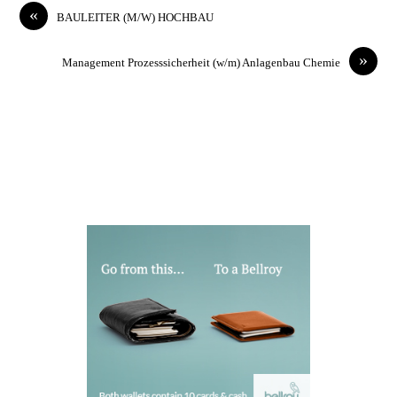
«
BAULEITER (M/W) HOCHBAU
»
Management Prozesssicherheit (w/m) Anlagenbau Chemie