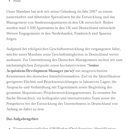
Print
Unser Mandant hat sich seit seiner Gründung im Jahr 2007 zu einem
namenhaften und führenden Spezialisten für die Entwicklung und das
Management von Studentenapartments in den UK entwickelt. Bisher
wurden rund 3.300 Apartments in den UK und Deutschland entwickelt.
Weitere Engagements in den Niederlanden, Frankreich und Spanien
folgen.
Aufgrund der erfolgreichen Geschäftsentwicklung der vergangenen Jahre,
möchte unser Mandant seine Geschäftstätigkeiten in Deutschland weiter
ausbauen. Zur Unterstützung des Deutschen Managements suchen wir zum
nächstmöglichen Zeitpunkt einen hochmotivierten “
Senior
Acquistions/Development Manager (m/w)‘
mit ausgezeichneten
Kenntnissen des deutschen Immobilienmarktes. Ziel ist die Identifikation
geeigneter Flächen und Projektentwicklungen in lukrativen Lagen, die
Ansprache und Verhandlung mit Eigentümern sowie Begleitung des
gesamten Akquisitions-/Projektentwicklungsprozesses. Es erwarten Sie
flache Hierarchien, ein kollegiales und internationales Team sowie die
Perspektive bei der Entwicklung des Unternehmens in Deutschland von
Anfang an dabei zu sein.
Das Aufgabengebiet
Eigenverantwortliches (Off-Market-)Deal-Sourcing, Identifikation