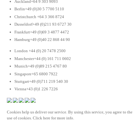
Auckland+64 9 303 9093
Berlin+49 (0)30 5 7700 5110
Christchurch +64 3 366 8724
Dusseldorf+49 (0)211 93 6727 30
Frankfurt+49 (0)69 3 4877 4472
Hamburg+49 (0)40 22 868 44 90
London +44 (0) 20 7478 2500
Manchester+44 (0) 161 711 0602
Munich+49 (0)89 215 4767 80
Singapore+65 6800 7922
Stuttgart+49 (0)711 219 540 30
Vienna+43 (0)1 226 7226
Cookies help us deliver our service. By using this service, you agree to the
use of cookies. Click here for more info.