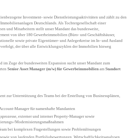
ienbezogene Investment- sowie Dienstleistungsaktivitäten und zählt zu den
mmobilienanlagen Deutschlands. Als Tochtergesellschaft einer
en und Mitarbeitern stellt unser Mandant das bundesweite,
ement von über 180 Gewerbeimmobilien (Büro- und Geschäftshäuser,
tutionelle sowie private Eigentümer- und Anlegerkreise im In- und Ausland
tz verfolgt, der über alle Entwicklungszyklen der Immobilien hinweg
nd im Zuge der bundesweiten Expansion sucht unser Mandant zum
erten
Senior Asset Manager (m/w) für Gewerbeimmobilien
am
Standort
ent zur Unterstützung des Teams bei der Erstellung von Businessplänen,
y-Account-Manager für namenhafte Mandanten
prozesse, externer und interner Property-Manager sowie
anierungs-/Modernisierungsmaßnahmen
m Team bei komplexen Fragestellungen sowie Problemlösungen
owie von laufenden Portfoliobewertungen, Wirtschaftlichkeitsanalysen