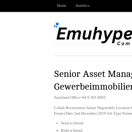
Home
Analitics
Senior Asset Mana
Gewerbeimmobilie
Auckland Office+64 9 303 9093
Cobalt Recruitment Salary Negotiable Location
Estate) Date 2nd December 2019 Job Type Perm
Send to friend
Refer a friend