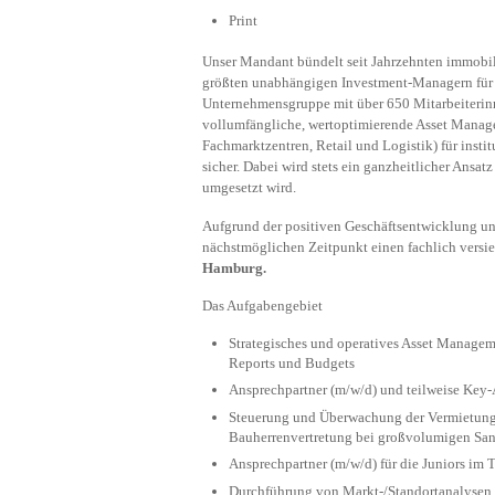
Print
Unser Mandant bündelt seit Jahrzehnten immobil
größten unabhängigen Investment-Managern für I
Unternehmensgruppe mit über 650 Mitarbeiterinn
vollumfängliche, wertoptimierende Asset Manag
Fachmarktzentren, Retail und Logistik) für insti
sicher. Dabei wird stets ein ganzheitlicher Ansa
umgesetzt wird.
Aufgrund der positiven Geschäftsentwicklung u
nächstmöglichen Zeitpunkt einen fachlich versi
Hamburg.
Das Aufgabengebiet
Strategisches und operatives Asset Managem
Reports und Budgets
Ansprechpartner (m/w/d) und teilweise Ke
Steuerung und Überwachung der Vermietungs
Bauherrenvertretung bei großvolumigen S
Ansprechpartner (m/w/d) für die Juniors i
Durchführung von Markt-/Standortanalysen s