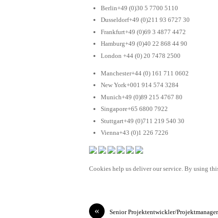
Berlin+49 (0)30 5 7700 5110
Dusseldorf+49 (0)211 93 6727 30
Frankfurt+49 (0)69 3 4877 4472
Hamburg+49 (0)40 22 868 44 90
London +44 (0) 20 7478 2500
Manchester+44 (0) 161 711 0602
New York+001 914 574 3284
Munich+49 (0)89 215 4767 80
Singapore+65 6800 7922
Stuttgart+49 (0)711 219 540 30
Vienna+43 (0)1 226 7226
Cookies help us deliver our service. By using this
«
Senior Projektentwickler/Projektmanager