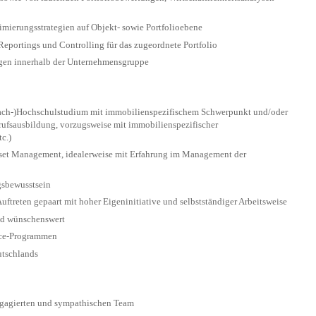
mierungsstrategien auf Objekt- sowie Portfolioebene
eportings und Controlling für das zugeordnete Portfolio
gen innerhalb der Unternehmensgruppe
(Fach-)Hochschulstudium mit immobilienspezifischem Schwerpunkt und/oder
rufsausbildung, vorzugsweise mit immobilienspezifischer
c.)
sset Management, idealerweise mit Erfahrung im Management der
gsbewusstsein
Auftreten gepaart mit hoher Eigeninitiative und selbstständiger Arbeitsweise
nd wünschenswert
ice-Programmen
utschlands
gagierten und sympathischen Team