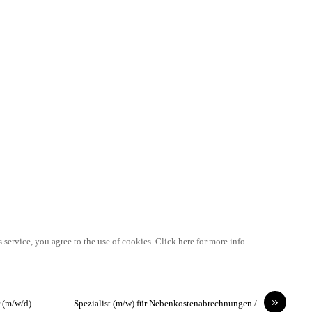
 service, you agree to the use of cookies. Click here for more info.
»
 (m/w/d)
Spezialist (m/w) für Nebenkostenabrechnungen /