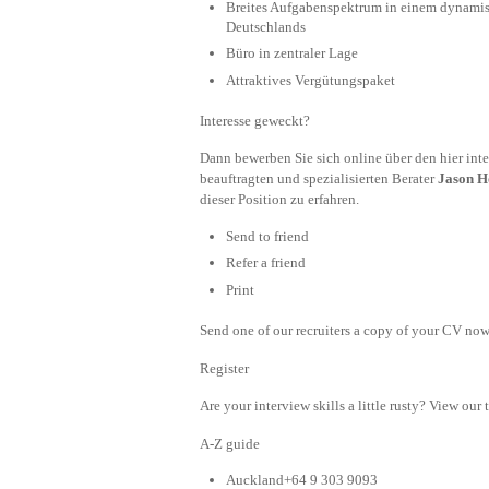
Breites Aufgabenspektrum in einem dynami
Deutschlands
Büro in zentraler Lage
Attraktives Vergütungspaket
Interesse geweckt?
Dann bewerben Sie sich online über den hier in
beauftragten und spezialisierten Berater
Jason H
dieser Position zu erfahren.
Send to friend
Refer a friend
Print
Send one of our recruiters a copy of your CV now 
Register
Are your interview skills a little rusty? View our 
A-Z guide
Auckland+64 9 303 9093