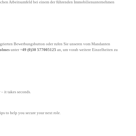
schen Arbeitsumfeld bei einem der führenden Immobilienunternehmen
tegrierten Bewerbungsbutton oder rufen Sie unseren vom Mandanten
olmes
unter +
49 (0)30 577005125
an, um vorab weitere Einzelheiten zu
– it takes seconds.
tips to help you secure your next role.