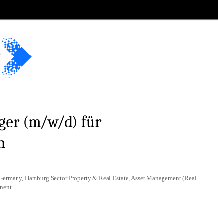
ger (m/w/d) für
n
 Germany, Hamburg Sector Property & Real Estate, Asset Management (Real
anent