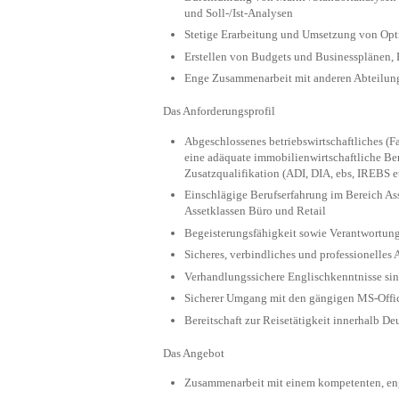
und Soll-/Ist-Analysen
Stetige Erarbeitung und Umsetzung von Opti
Erstellen von Budgets und Businessplänen, R
Enge Zusammenarbeit mit anderen Abteilun
Das Anforderungsprofil
Abgeschlossenes betriebswirtschaftliches 
eine adäquate immobilienwirtschaftliche Be
Zusatzqualifikation (ADI, DIA, ebs, IREBS et
Einschlägige Berufserfahrung im Bereich A
Assetklassen Büro und Retail
Begeisterungsfähigkeit sowie Verantwortun
Sicheres, verbindliches und professionelles 
Verhandlungssichere Englischkenntnisse si
Sicherer Umgang mit den gängigen MS-Off
Bereitschaft zur Reisetätigkeit innerhalb De
Das Angebot
Zusammenarbeit mit einem kompetenten, en