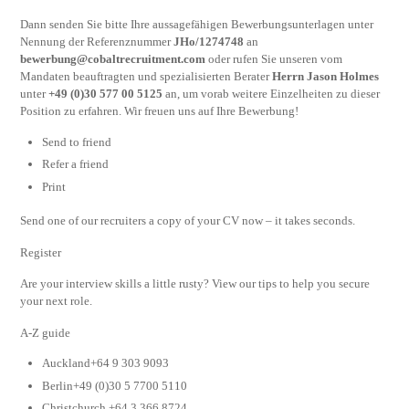
Dann senden Sie bitte Ihre aussagefähigen Bewerbungsunterlagen unter
Nennung der Referenznummer
JHo/1274748
an
bewerbung@cobaltrecruitment.com
oder rufen Sie unseren vom
Mandaten beauftragten und spezialisierten Berater
Herrn Jason Holmes
unter
+49 (0)30 577 00 5125
an, um vorab weitere Einzelheiten zu dieser
Position zu erfahren. Wir freuen uns auf Ihre Bewerbung!
Send to friend
Refer a friend
Print
Send one of our recruiters a copy of your CV now – it takes seconds.
Register
Are your interview skills a little rusty? View our tips to help you secure
your next role.
A-Z guide
Auckland+64 9 303 9093
Berlin+49 (0)30 5 7700 5110
Christchurch +64 3 366 8724