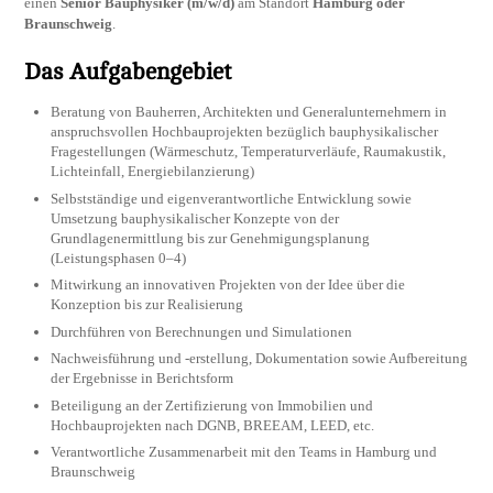
einen
Senior Bauphysiker (m/w/d)
am Standort
Hamburg oder
Braunschweig
.
Das Aufgabengebiet
Beratung von Bauherren, Architekten und Generalunternehmern in
anspruchsvollen Hochbauprojekten bezüglich bauphysikalischer
Fragestellungen (Wärmeschutz, Temperaturverläufe, Raumakustik,
Lichteinfall, Energiebilanzierung)
Selbstständige und eigenverantwortliche Entwicklung sowie
Umsetzung bauphysikalischer Konzepte von der
Grundlagenermittlung bis zur Genehmigungsplanung
(Leistungsphasen 0–4)
Mitwirkung an innovativen Projekten von der Idee über die
Konzeption bis zur Realisierung
Durchführen von Berechnungen und Simulationen
Nachweisführung und -erstellung, Dokumentation sowie Aufbereitung
der Ergebnisse in Berichtsform
Beteiligung an der Zertifizierung von Immobilien und
Hochbauprojekten nach DGNB, BREEAM, LEED, etc.
Verantwortliche Zusammenarbeit mit den Teams in Hamburg und
Braunschweig