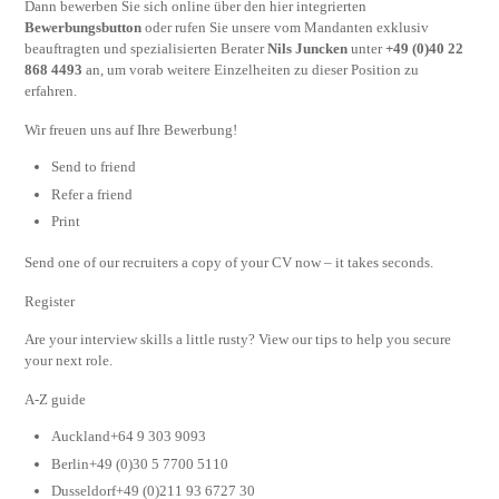
Dann bewerben Sie sich online über den hier integrierten
Bewerbungsbutton
oder rufen Sie unsere vom Mandanten exklusiv
beauftragten und spezialisierten Berater
Nils Juncken
unter
+49 (0)40 22
868 4493
an, um vorab weitere Einzelheiten zu dieser Position zu
erfahren.
Wir freuen uns auf Ihre Bewerbung!
Send to friend
Refer a friend
Print
Send one of our recruiters a copy of your CV now – it takes seconds.
Register
Are your interview skills a little rusty? View our tips to help you secure
your next role.
A-Z guide
Auckland+64 9 303 9093
Berlin+49 (0)30 5 7700 5110
Dusseldorf+49 (0)211 93 6727 30