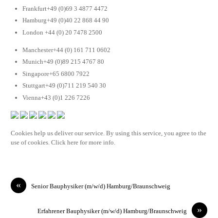
Frankfurt+49 (0)69 3 4877 4472
Hamburg+49 (0)40 22 868 44 90
London +44 (0) 20 7478 2500
Manchester+44 (0) 161 711 0602
Munich+49 (0)89 215 4767 80
Singapore+65 6800 7922
Stuttgart+49 (0)711 219 540 30
Vienna+43 (0)1 226 7226
Cookies help us deliver our service. By using this service, you agree to the
use of cookies. Click here for more info.
«
Senior Bauphysiker (m/w/d) Hamburg/Braunschweig
»
Erfahrener Bauphysiker (m/w/d) Hamburg/Braunschweig