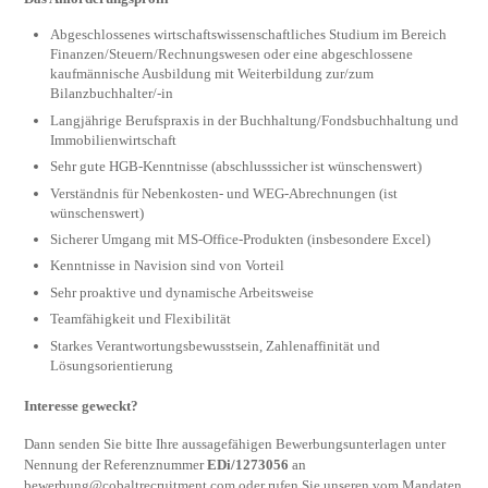
Abgeschlossenes wirtschaftswissenschaftliches Studium im Bereich
Finanzen/Steuern/Rechnungswesen oder eine abgeschlossene
kaufmännische Ausbildung mit Weiterbildung zur/zum
Bilanzbuchhalter/-in
Langjährige Berufspraxis in der Buchhaltung/Fondsbuchhaltung und
Immobilienwirtschaft
Sehr gute HGB-Kenntnisse (abschlusssicher ist wünschenswert)
Verständnis für Nebenkosten- und WEG-Abrechnungen (ist
wünschenswert)
Sicherer Umgang mit MS-Office-Produkten (insbesondere Excel)
Kenntnisse in Navision sind von Vorteil
Sehr proaktive und dynamische Arbeitsweise
Teamfähigkeit und Flexibilität
Starkes Verantwortungsbewusstsein, Zahlenaffinität und
Lösungsorientierung
Interesse geweckt?
Dann senden Sie bitte Ihre aussagefähigen Bewerbungsunterlagen unter
Nennung der Referenznummer
EDi/1273056
an
bewerbung@cobaltrecruitment.com
oder rufen Sie unseren vom Mandaten