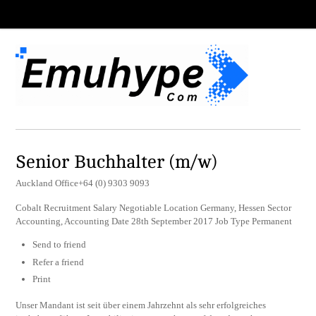
Senior Buchhalter (m/w)
Auckland Office+64 (0) 9303 9093
Cobalt Recruitment Salary Negotiable Location Germany, Hessen Sector
Accounting, Accounting Date 28th September 2017 Job Type Permanent
Send to friend
Refer a friend
Print
Unser Mandant ist seit über einem Jahrzehnt als sehr erfolgreiches