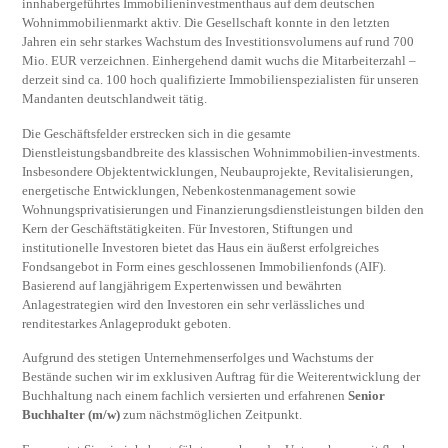
innhabergeführtes Immobilieninvestmenthaus auf dem deutschen
Wohnimmobilienmarkt aktiv. Die Gesellschaft konnte in den letzten
Jahren ein sehr starkes Wachstum des Investitionsvolumens auf rund 700
Mio. EUR verzeichnen. Einhergehend damit wuchs die Mitarbeiterzahl –
derzeit sind ca. 100 hoch qualifizierte Immobilienspezialisten für unseren
Mandanten deutschlandweit tätig.
Die Geschäftsfelder erstrecken sich in die gesamte
Dienstleistungsbandbreite des klassischen Wohnimmobilien-investments.
Insbesondere Objektentwicklungen, Neubauprojekte, Revitalisierungen,
energetische Entwicklungen, Nebenkostenmanagement sowie
Wohnungsprivatisierungen und Finanzierungsdienstleistungen bilden den
Kern der Geschäftstätigkeiten. Für Investoren, Stiftungen und
institutionelle Investoren bietet das Haus ein äußerst erfolgreiches
Fondsangebot in Form eines geschlossenen Immobilienfonds (AIF).
Basierend auf langjährigem Expertenwissen und bewährten
Anlagestrategien wird den Investoren ein sehr verlässliches und
renditestarkes Anlageprodukt geboten.
Aufgrund des stetigen Unternehmenserfolges und Wachstums der
Bestände suchen wir im exklusiven Auftrag für die Weiterentwicklung der
Buchhaltung nach einem fachlich versierten und erfahrenen
Senior
Buchhalter (m/w)
zum nächstmöglichen Zeitpunkt.