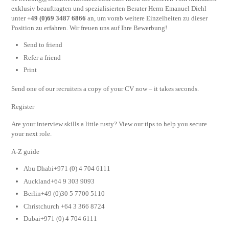
exklusiv beauftragten und spezialisierten Berater Herrn Emanuel Diehl
unter
+49 (0)69 3487 6866
an, um vorab weitere Einzelheiten zu dieser
Position zu erfahren. Wir freuen uns auf Ihre Bewerbung!
Send to friend
Refer a friend
Print
Send one of our recruiters a copy of your CV now – it takes seconds.
Register
Are your interview skills a little rusty? View our tips to help you secure
your next role.
A-Z guide
Abu Dhabi+971 (0) 4 704 6111
Auckland+64 9 303 9093
Berlin+49 (0)30 5 7700 5110
Christchurch +64 3 366 8724
Dubai+971 (0) 4 704 6111