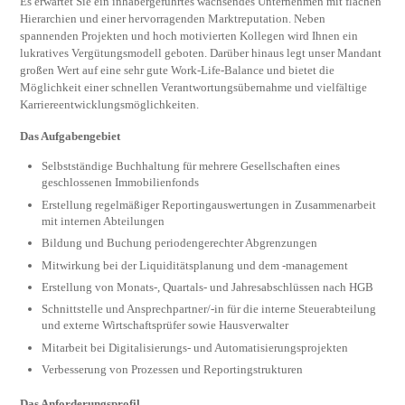
Es erwartet Sie ein inhabergeführtes wachsendes Unternehmen mit flachen
Hierarchien und einer hervorragenden Marktreputation. Neben
spannenden Projekten und hoch motivierten Kollegen wird Ihnen ein
lukratives Vergütungsmodell geboten. Darüber hinaus legt unser Mandant
großen Wert auf eine sehr gute Work-Life-Balance und bietet die
Möglichkeit einer schnellen Verantwortungsübernahme und vielfältige
Karriereentwicklungsmöglichkeiten.
Das Aufgabengebiet
Selbstständige Buchhaltung für mehrere Gesellschaften eines
geschlossenen Immobilienfonds
Erstellung regelmäßiger Reportingauswertungen in Zusammenarbeit
mit internen Abteilungen
Bildung und Buchung periodengerechter Abgrenzungen
Mitwirkung bei der Liquiditätsplanung und dem -management
Erstellung von Monats-, Quartals- und Jahresabschlüssen nach HGB
Schnittstelle und Ansprechpartner/-in für die interne Steuerabteilung
und externe Wirtschaftsprüfer sowie Hausverwalter
Mitarbeit bei Digitalisierungs- und Automatisierungsprojekten
Verbesserung von Prozessen und Reportingstrukturen
Das Anforderungsprofil