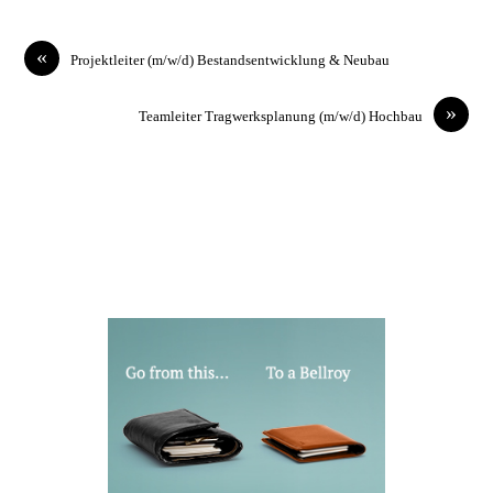
«
Projektleiter (m/w/d) Bestandsentwicklung & Neubau
»
Teamleiter Tragwerksplanung (m/w/d) Hochbau