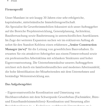
Print
Firmenprofil
Unser Mandant ist seit knapp 30 Jahren eine sehr erfolgreiche,
kapitalstarke, mittelständische Immobiliengesellschaft.
Als Spezialist für Gewerbeimmobilien fokussiert sich unser Auftraggeber
auf die Bereiche Projektentwicklung, Generalplanung, Architektur,
Bauüberwachung sowie Baubetreuung in unterschiedlichen Assetklassen.
Im Zuge der weiteren Expansion suchen wir im exklusiven Auftrag ab
sofort für den Standort Koblenz einen erfahrenen
„Senior Construction
Manager (m/w)“
für die Leitung von gewerblichen Bauvorhaben. Es
erwarten Sie ein attraktiver Arbeitgeber aus einem Firmenverbund sowie
ein professionelles Arbeitsklima mit schlanken Strukturen und hoher
Eigenverantwortung. Die Unternehmenskultur unseres Auftraggebers
zeichnet sich durch ein familienfreundliches und modernes Arbeitsumfeld,
die hohe Identifikation der Mitarbeitenden mit dem Unternehmen und
beständige Weiterentwicklung aus.
Das Aufgabengebiet
– Eigenverantwortliche Koordination und Umsetzung von
Hochbauvorhaben mit dem Schwerpunkt Gewerbebau (Fachmärkte, Büro-
und Einzelhandelsimmobilien)- Koordination und Steuerung aller
Projektbeteiligten (u. a. Fachplaner, ausführende Unternehmen etc.)-