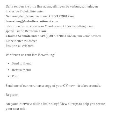
Dann senden Sie bitte Ihre aussagefähigen Bewerbungsunterlagen
inklusive Projektliste unter
Nennung der Referenznummer
CLS/1279912 a
n
bewerbung@cobaltrecruitment.com
oder rufen Sie unseren vom Mandaten exklusiv beauftragte und
spezialisierte Beraterin
Frau
Claudia Schmalz
unter
+49 (0)30 5 7700 5142
an, um vorab weitere
Einzelheiten zu dieser
Position zu erfahren.
Wir freuen uns auf Ihre Bewerbung!
Send to friend
Refer a friend
Print
Send one of our recruiters a copy of your CV now – it takes seconds.
Register
Are your interview skills a little rusty? View our tips to help you secure
your next role.