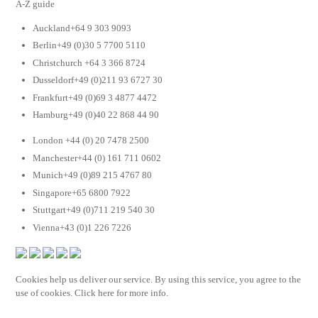
A-Z guide
Auckland+64 9 303 9093
Berlin+49 (0)30 5 7700 5110
Christchurch +64 3 366 8724
Dusseldorf+49 (0)211 93 6727 30
Frankfurt+49 (0)69 3 4877 4472
Hamburg+49 (0)40 22 868 44 90
London +44 (0) 20 7478 2500
Manchester+44 (0) 161 711 0602
Munich+49 (0)89 215 4767 80
Singapore+65 6800 7922
Stuttgart+49 (0)711 219 540 30
Vienna+43 (0)1 226 7226
Cookies help us deliver our service. By using this service, you agree to the
use of cookies. Click here for more info.