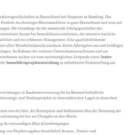
naktiengesellschaften in Deutschland mit Hauptsitz in Hamburg. Das
 Portfolio hochwertiger Büroimmobilien in ganz Deutschland und setzt auf
hungen. Die Grundlage für die anhaltende Erfolgsgeschichte des
orientierter Ansatz bei Immobilieninvestitionen, die intensive bauliche
mobilien und ein erfahrenes Management. Eine qualitätsfördernde
er allen Mitarbeiter(inne)n zeichnen diesen Arbeitgeber aus und befähigen
erbringen. Im Rahmen des weiteren Unternehmenswachstums und zur
ternehmens suchen wir zum nächstmöglichen Zeitpunkt einen
Senior
 der
Immobilienprojektentwicklung
in unbefristeter Festanstellung am
twicklungen in Bauherrenvertretung für im Bestand befindliche
alisierungs- und Neubauprojekte in innerstädtischen Lagen in deutschen
eams von der Idee, der Konzeption und Kalkulation über die Steuerung der
alisierung bis hin zur Übergabe an den Mieter
ung der notwendigen (Bau-)Genehmigungen
ung von Projektvorgaben hinsichtlich Kosten-, Termin- und