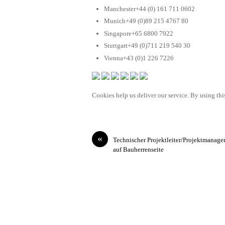
Manchester+44 (0) 161 711 0602
Munich+49 (0)89 215 4767 80
Singapore+65 6800 7922
Stuttgart+49 (0)711 219 540 30
Vienna+43 (0)1 226 7226
Cookies help us deliver our service. By using this
«
Technischer Projektleiter/Projektmanage
auf Bauherrenseite