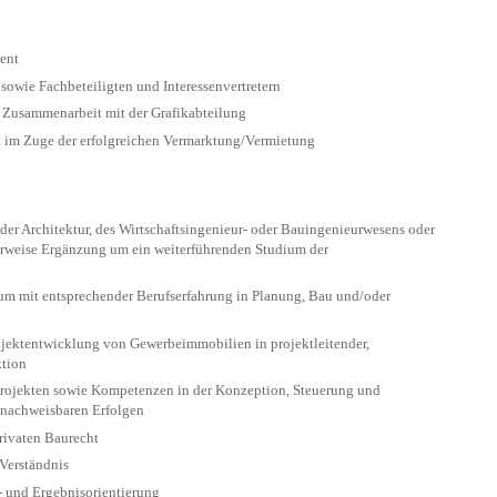
ent
owie Fachbeteiligten und Interessenvertretern
 Zusammenarbeit mit der Grafikabteilung
im Zuge der erfolgreichen Vermarktung/Vermietung
er Architektur, des Wirtschaftsingenieur- oder Bauingenieurwesens oder
lerweise Ergänzung um ein weiterführenden Studium der
um mit entsprechender Berufserfahrung in Planung, Bau und/oder
ojektentwicklung von Gewerbeimmobilien in projektleitender,
ktion
rojekten sowie Kompetenzen in der Konzeption, Steuerung und
 nachweisbaren Erfolgen
rivaten Baurecht
Verständnis
 und Ergebnisorientierung