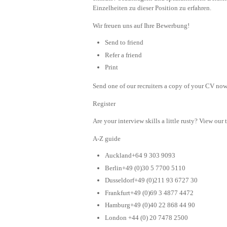
Einzelheiten zu dieser Position zu erfahren.
Wir freuen uns auf Ihre Bewerbung!
Send to friend
Refer a friend
Print
Send one of our recruiters a copy of your CV now 
Register
Are your interview skills a little rusty? View our 
A-Z guide
Auckland+64 9 303 9093
Berlin+49 (0)30 5 7700 5110
Dusseldorf+49 (0)211 93 6727 30
Frankfurt+49 (0)69 3 4877 4472
Hamburg+49 (0)40 22 868 44 90
London +44 (0) 20 7478 2500