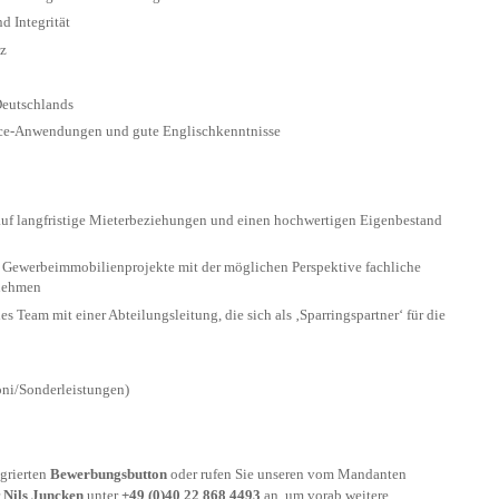
d Integrität
z
Deutschlands
ce-Anwendungen und gute Englischkenntnisse
auf langfristige Mieterbeziehungen und einen hochwertigen Eigenbestand
 Gewerbeimmobilienprojekte mit der möglichen Perspektive fachliche
rnehmen
s Team mit einer Abteilungsleitung, die sich als ‚Sparringspartner‘ für die
oni/Sonderleistungen)
egrierten
Bewerbungsbutton
oder rufen Sie unseren vom Mandanten
r
Nils Juncken
unter
+49 (0)40 22 868 4493
an, um vorab weitere