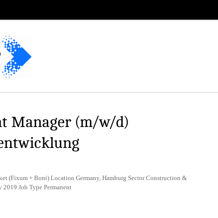
t Manager (m/w/d)
entwicklung
aket (Fixum + Boni) Location Germany, Hamburg Sector Construction &
ly 2019 Job Type Permanent