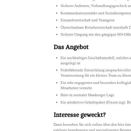
Sicheres Auftreten, Verhandlungsgeschick un
Kommunikationsstärke und Sozialkompeten
Einsatzbereitschaft und Teamgeist
Überschaubare Reisebereitschaft innerhalb 
Sicherer Umgang mit den gängigen MS-Offi
Das Angebot
Ein nachhaltiges Geschäftsmodell, welches 
ausgelegt ist
Federführende Entwicklung anspruchsvoller
Verantwortung für ein kleines Team zu übe
Ein sehr engagiertes und besonders kollegiale
Mitarbeiter versteht
Büro in zentraler Hamburger Lage
Ein attraktives Gehaltspaket (Fixum zzgl. B
Interesse geweckt?
Dann bewerben Sie sich online über den hier int
exklusiv beauftragten und spezialisierten Berate