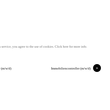
 service, you agree to the use of cookies. Click here for more info.
»
r (m/w/d)
Immobiliencontroller (m/w/d)