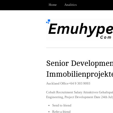
Home
Analitics
Senior Developmen
Immobilienprojekt
Auckland Office+64 9 303 9093
Cobalt Recruitment Salary Attraktives Gehaltsp
Engineering, Project Development Date 24th Ju
Send to friend
Refer a friend