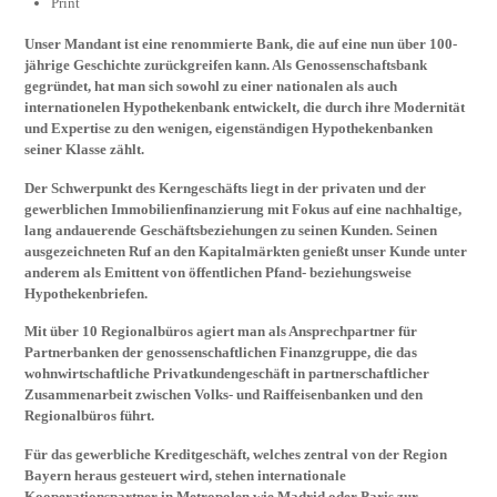
Print
Unser Mandant ist eine renommierte Bank, die auf eine nun über 100-
jährige Geschichte zurückgreifen kann. Als Genossenschaftsbank
gegründet, hat man sich sowohl zu einer nationalen als auch
internationelen Hypothekenbank entwickelt, die durch ihre Modernität
und Expertise zu den wenigen, eigenständigen Hypothekenbanken
seiner Klasse zählt.
Der Schwerpunkt des Kerngeschäfts liegt in der privaten und der
gewerblichen Immobilienfinanzierung mit Fokus auf eine nachhaltige,
lang andauerende Geschäftsbeziehungen zu seinen Kunden. Seinen
ausgezeichneten Ruf an den Kapitalmärkten genießt unser Kunde unter
anderem als Emittent von öffentlichen Pfand- beziehungsweise
Hypothekenbriefen.
Mit über 10 Regionalbüros agiert man als Ansprechpartner für
Partnerbanken der genossenschaftlichen Finanzgruppe, die das
wohnwirtschaftliche Privatkundengeschäft in partnerschaftlicher
Zusammenarbeit zwischen Volks- und Raiffeisenbanken und den
Regionalbüros führt.
Für das gewerbliche Kreditgeschäft, welches zentral von der Region
Bayern heraus gesteuert wird, stehen internationale
Kooperationspartner in Metropolen wie Madrid oder Paris zur