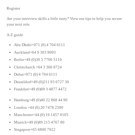
Register
Are your interview skills a little rusty? View our tips to help you secure
your next role.
A-Z guide
Abu Dhabi+971 (0) 4 704 6111
Auckland+64 9 303 9093
Berlin+49 (0)30 5 7700 5110
Christchurch +64 3 366 8724
Dubai+971 (0) 4 704 6111
Dusseldorf+49 (0)211 93 6727 30
Frankfurt+49 (0)69 3 4877 4472
Hamburg+49 (0)40 22 868 44 90
London +44 (0) 20 7478 2500
Manchester+44 (0) 16 1457 0105
Munich+49 (0)89 215 4767 80
Singapore+65 6800 7922