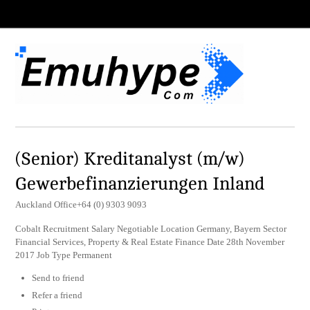
(Senior) Kreditanalyst (m/w)
Gewerbefinanzierungen Inland
Auckland Office+64 (0) 9303 9093
Cobalt Recruitment Salary Negotiable Location Germany, Bayern Sector
Financial Services, Property & Real Estate Finance Date 28th November
2017 Job Type Permanent
Send to friend
Refer a friend