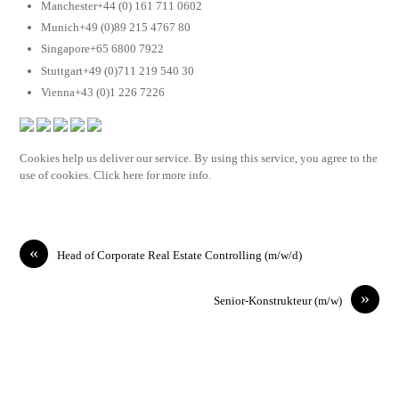
Manchester+44 (0) 161 711 0602
Munich+49 (0)89 215 4767 80
Singapore+65 6800 7922
Stuttgart+49 (0)711 219 540 30
Vienna+43 (0)1 226 7226
Cookies help us deliver our service. By using this service, you agree to the
use of cookies. Click here for more info.
«
Head of Corporate Real Estate Controlling (m/w/d)
»
Senior-Konstrukteur (m/w)