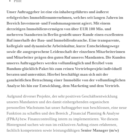
Print
Unser Auftraggeber ist eine ein inhabergeführtes und äußerst
erfolgreiches Immobilienunternehmen, welches seit langen Jahren im
Bereich Investment- und Fondsmanagement agiert. Mit einem
derzeitigen Immobilienvermögen von über EUR 100 Mio. und
mehreren Standorten in Berlin genießt unser Kunde einen exzellenten
Ruf innerhalb der Bau- und Immobilienbranche. Eine transparente,
kollegiale und dynamische Arbeitskultur, kurze Entscheidungswege
sowie die ausgesprochene Leidenschaft der einzelnen Mitarbeiterinnen
und Mitarbeiter prägen den guten Ruf unseres Mandanten. Die Kunden
unseres Auftraggebers werden vollumfänglich und flexibel vom
Rundum-glücklich-Paket bis zum reinen Vertriebsprojekt individuell
beraten und unterstützt. Hierbei beschäftigt man sich mit der
ganzheitlichen Betrachtung einer Immobilie von der vollumfänglichen
Analyse bis hin zur Entwicklung, dem Marketing und dem Vertrieb.
Aufgrund diverser Projekte, der sehr positiven Geschäftsentwicklung
unseres Mandanten und des damit einhergehenden organischen
personellen Wachstums hat unser Auftraggeber nun beschlossen, eine neue
Funktion zu schaffen und den Bereich „Financial Planning & Analyse
(FP&A) bzw. Finanzcontrolling intern zu implementieren. Vor diesem
Hintergrund suchen wir nun im exklusiven Auftrag einen erfahrenen,
fachlich kompetenten sowie leistungsfähigen
Senior Manager (m/w)