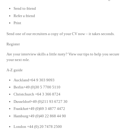
Send to friend
Refer a friend
Print
Send one of our recruiters a copy of your CV now – it takes seconds.
Register
Are your interview skills a little rusty? View our tips to help you secure
your next role.
A-Z guide
Auckland+64 9 303 9093
Berlin+49 (0)30 5 7700 5110
Christchurch +64 3 366 8724
Dusseldorf+49 (0)211 93 6727 30
Frankfurt+49 (0)69 3 4877 4472
Hamburg+49 (0)40 22 868 44 90
London +44 (0) 20 7478 2500