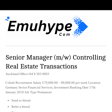
Senior Manager (m/w) Controlling
Real Estate Transactions
Auckland Office+64 9 303 9093
Cobalt Recruitment Salary £70,000.00 – 90,000.00 per week Location
Germany Sector Financial Services, Investment Banking Date 17th
January 2019 Job Type Permanent
Send to friend
Refer a friend