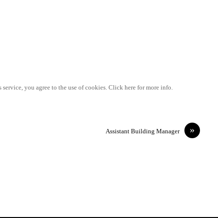
 service, you agree to the use of cookies. Click here for more info.
»
Assistant Building Manager