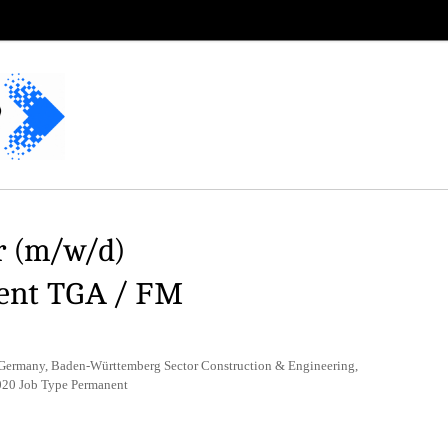
r (m/w/d)
ent TGA / FM
 Germany, Baden-Württemberg Sector Construction & Engineering,
2020 Job Type Permanent