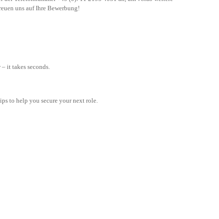
 freuen uns auf Ihre Bewerbung!
– it takes seconds.
tips to help you secure your next role.