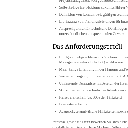
Projektmanagement von gebäudetechnischen
Selbständige Entwicklung zukunftsfähiger 
Definition von konzernweit gültigen technis
Erbringung von Planungsleistungen für hau
Ansprechpartner für technische Detailfragen
unterschiedlichen entsprechenden Gewerke
Das Anforderungsprofil
Erfolgreich abgeschlossenes Studium der Fa
Management oder ähnliche Qualifikation
Mehrjährige Erfahrung in der Planung und/
Versierter Umgang mit haustechnischer CAD-
Umfassende Kenntnisse im Bereich der Hau
Strukturierte und methodische Arbeitsweise
Reisebereitschaft (ca. 30% der Tätigkeit)
Innovationsfreude
Ausgeprägte analytische Fähigkeiten sowie e
Interesse geweckt? Dann bewerben Sie sich bitte
spezialisierten Berater Herrn Michael Dalien un