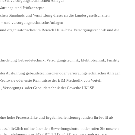
 bzw. versorgungstechnischen Anlagen
Wartungs- und Prüfkonzepte
chen Standards und Vermittlung dieser an die Landesgesellschaften
s – und versorgungstechnische Anlagen
 und organisatorisches im Bereich Haus- bzw. Versorgungstechnik und die
chrichtung Gebäudetechnik, Versorgungstechnik, Elektrotechnik, Facility
oder Ausführung gebäudetechnischer oder versorgungstechnischer Anlagen
Software oder erste Kenntnisse der BIM Methodik von Vorteil
s-, Versorgungs- oder Gebäudetechnik der Gewerke HKLSE
ine hohe Prozessstärke und Ergebnisorientierung runden Ihr Profil ab
 ausschließlich online über den Bewerbungsbutton oder rufen Sie unseren
ter der Telefonnummer +49 (0)711 2195 4031 an, um vorab weitere