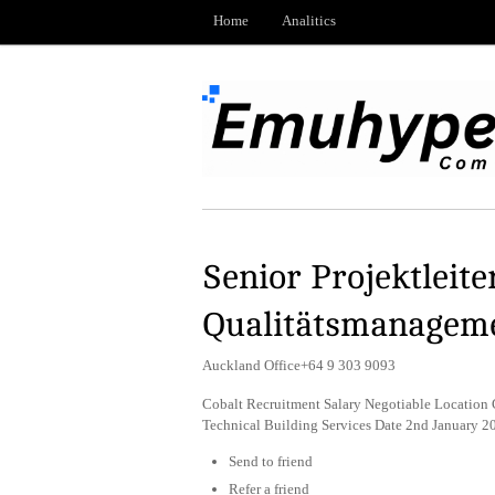
Home
Analitics
Senior Projektleite
Qualitätsmanagem
Auckland Office+64 9 303 9093
Cobalt Recruitment Salary Negotiable Location
Technical Building Services Date 2nd January 
Send to friend
Refer a friend