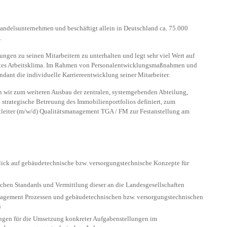
Handelsunternehmen und beschäftigt allein in Deutschland ca. 75.000
.
ungen zu seinen Mitarbeitern zu unterhalten und legt sehr viel Wert auf
utes Arbeitsklima. Im Rahmen von Personalentwicklungsmaßnahmen und
ndant die individuelle Karriereentwicklung seiner Mitarbeiter.
 wir zum weiteren Ausbau der zentralen, systemgebenden Abteilung,
 strategische Betreuung des Immobilienportfolios definiert, zum
tleiter (m/w/d) Qualitätsmanagement TGA / FM zur Festanstellung am
lick auf gebäudetechnische bzw. versorgungstechnische Konzepte für
chen Standards und Vermittlung dieser an die Landesgesellschaften
nagement Prozessen und gebäudetechnischen bzw. versorgungstechnischen
n
gen für die Umsetzung konkreter Aufgabenstellungen im