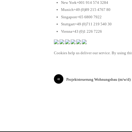
New York+001 914 574 3284
Munich+49 (0)89 215 4767 80
Singapore+65 6800 7922
Stuttgart+49 (0)711 219 540 30
Vienna+43 (0)1 226 7226
Cookies help us deliver our service. By using this
«
Projektsteuerung Wohnungsbau (m/w/d)