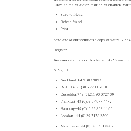
Einzelheiten zu dieser Position zu erfahren. Wir
Send to friend
Refer a friend
Print
Send one of our recruiters a copy of your CV now 
Register
Are your interview skills a little rusty? View our 
A-Z guide
Auckland+64 9 303 9093
Berlin+49 (0)30 5 7700 5110
Dusseldorf+49 (0)211 93 6727 30
Frankfurt+49 (0)69 3 4877 4472
Hamburg+49 (0)40 22 868 44 90
London +44 (0) 20 7478 2500
Manchester+44 (0) 161 711 0602