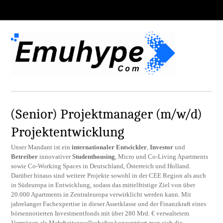
(Senior) Projektmanager (m/w/d)
Projektentwicklung
Unser Mandant ist ein
internationaler Entwickler
,
Investor
und
Betreiber
innovativer
Studenthousing
, Micro und Co-Living Apartments
sowie Co-Working Spaces in Deutschland, Österreich und Holland.
Darüber hinaus sind weitere Projekte sowohl in der CEE Region als auch
in Südeuropa in Entwicklung, sodass das mittelfristige Ziel von über
20.000 Apartments in Zentraleuropa verwirklicht werden kann. Mit
jahrelanger Fachexpertise in dieser Assetklasse und der Finanzkraft eines
börsennotierten Investmentfonds mit über 280 Mrd. € verwaltetem
Vermögen als Mehrheitsgesellschafter konzentriert man sich die