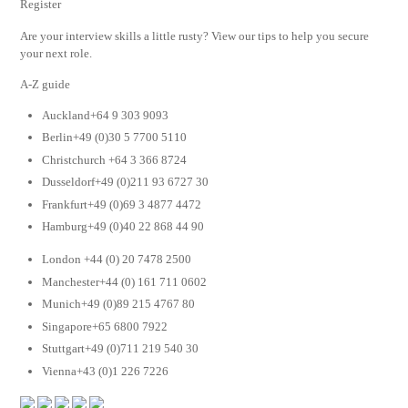
Register
Are your interview skills a little rusty? View our tips to help you secure
your next role.
A-Z guide
Auckland+64 9 303 9093
Berlin+49 (0)30 5 7700 5110
Christchurch +64 3 366 8724
Dusseldorf+49 (0)211 93 6727 30
Frankfurt+49 (0)69 3 4877 4472
Hamburg+49 (0)40 22 868 44 90
London +44 (0) 20 7478 2500
Manchester+44 (0) 161 711 0602
Munich+49 (0)89 215 4767 80
Singapore+65 6800 7922
Stuttgart+49 (0)711 219 540 30
Vienna+43 (0)1 226 7226