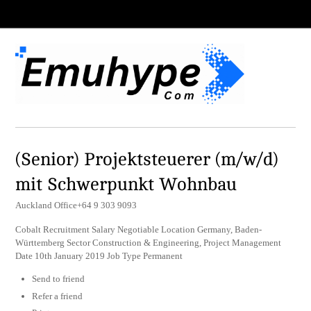
(Senior) Projektsteuerer (m/w/d)
mit Schwerpunkt Wohnbau
Auckland Office+64 9 303 9093
Cobalt Recruitment Salary Negotiable Location Germany, Baden-
Württemberg Sector Construction & Engineering, Project Management
Date 10th January 2019 Job Type Permanent
Send to friend
Refer a friend