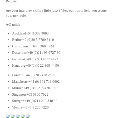
Register
Are your interview skills a little rusty? View our tips to help you secure
your next role.
A-Z guide
Auckland+64 9 303 9093
Berlin+49 (0)30 5 7700 5110
Christchurch +64 3 366 8724
Dusseldorf+49 (0)211 93 6727 30
Frankfurt+49 (0)69 3 4877 4472
Hamburg+49 (0)40 22 868 44 90
London +44 (0) 20 7478 2500
Manchester+44 (0) 161 711 0602
Munich+49 (0)89 215 4767 80
Singapore+65 6800 7922
Stuttgart+49 (0)711 219 540 30
Vienna+43 (0)1 226 7226