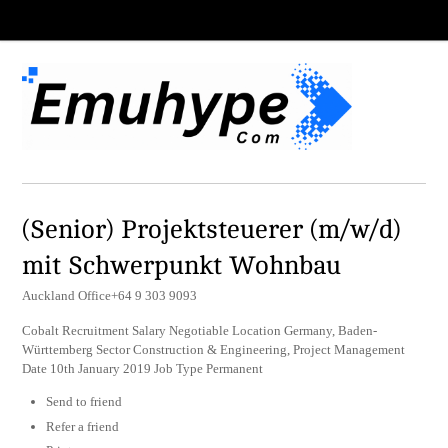
(Senior) Projektsteuerer (m/w/d)
mit Schwerpunkt Wohnbau
Auckland Office+64 9 303 9093
Cobalt Recruitment Salary Negotiable Location Germany, Baden-
Württemberg Sector Construction & Engineering, Project Management
Date 10th January 2019 Job Type Permanent
Send to friend
Refer a friend