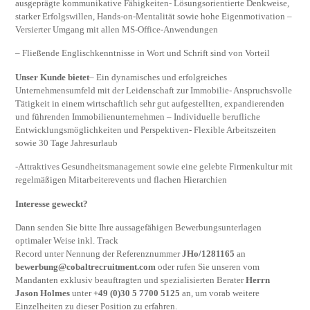
ausgeprägte kommunikative Fähigkeiten- Lösungsorientierte Denkweise,
starker Erfolgswillen, Hands-on-Mentalität sowie hohe Eigenmotivation –
Versierter Umgang mit allen MS-Office-Anwendungen
– Fließende Englischkenntnisse in Wort und Schrift sind von Vorteil
Unser Kunde bietet
– Ein dynamisches und erfolgreiches
Unternehmensumfeld mit der Leidenschaft zur Immobilie- Anspruchsvolle
Tätigkeit in einem wirtschaftlich sehr gut aufgestellten, expandierenden
und führenden Immobilienunternehmen – Individuelle berufliche
Entwicklungsmöglichkeiten und Perspektiven- Flexible Arbeitszeiten
sowie 30 Tage Jahresurlaub
-Attraktives Gesundheitsmanagement sowie eine gelebte Firmenkultur mit
regelmäßigen Mitarbeiterevents und flachen Hierarchien
Interesse geweckt?
Dann senden Sie bitte Ihre aussagefähigen Bewerbungsunterlagen
optimaler Weise inkl. Track
Record unter Nennung der Referenznummer
JHo/1281165
an
bewerbung@cobaltrecruitment.com
oder rufen Sie unseren vom
Mandanten exklusiv beauftragten und spezialisierten Berater
Herrn
Jason Holmes
unter
+49 (0)30 5 7700 5125
an, um vorab weitere
Einzelheiten zu dieser Position zu erfahren.