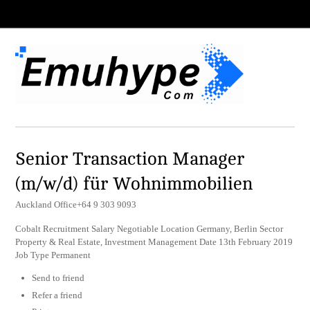
Senior Transaction Manager
(m/w/d) für Wohnimmobilien
Auckland Office+64 9 303 9093
Cobalt Recruitment Salary Negotiable Location Germany, Berlin Sector
Property & Real Estate, Investment Management Date 13th February 2019
Job Type Permanent
Send to friend
Refer a friend