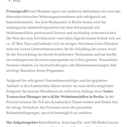
Print
Firmenprofil
Unser Mandant agiert seit mehreren Jahrzehnten als eines der
führenden deutschen Wohnungsunternehmen sehr erfolgreich am
Immobilienmarkt. Aus dem Headquarter in Berlin heraus wird das
umfangreiche Immobilienportfolio mit dem Schwerpunkt auf
Wohnimmobilien professionell betreut und nachhaltig weiterentwickelt.
Der Wert des zum Teil historisch wertvollen Eigenbestands beläuft sich auf
ca. 20 Mrd. Euro und befindet sich im stetigen Wachstum.Unser Mandant
steht mit seinen Unternehmenswerten für die Schaffung des neuen sowie
für die Entwicklung des bereits bestehenden Wohnraums und hat hierfür
ein umfangreiches Investitionsprogramm ins Leben gerufen. Neuankäufe,
Neubauvorhaben, Lü-ckenschließungen oder Bestandssanierungen sind
wichtige Bausteine dieses Programms.
Aufgrund des sehr guten Unternehmenserfolges und der geplanten
Ankäufe in den kommenden Jahren suchen wir zum nächst-möglichen
Zeitpunkt für unseren Mandanten im exklusiven Auftrag einen
Senior
Transaction Manager (m/w/d)
für Wohnimmobilien in Berlin.
In der
Position können Sie Teil des dynamischen Teams werden und finden hier
die nötige Sicherheit, den Freiraum sowie die passenden
Rahmenbedingungen, um sich bestmöglich zu entfalten.
Das Aufgabengebiet
-Identifikation, Sourcing (On- und Off-Market) sowie