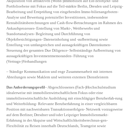
Akquisition von attraktiven (Wohn-)Immobilien auf Ein-zelobjekt- und
Portfolioebene mit Fokus auf die Teil-märkte Berlin, Dresden und Leipzig-
Bearbeitung und Erstprüfung von eingehenden Immo-bilienangeboten-
Analyse und Bewertung potenzieller Investitionen, insbesondere
Rentabilitätsberechnungen und Cash-flow-Betrachtungen im Rahmen des
Ankaufsprozesses- Erstellung von Markt-, Wettbewerbs und
Standortanalysen- Begleitung und Durchführung von
Objektbesichtigungen- Dateneinholung und -aufbereitung sowie
Erstellung von umfangreichen und aussagekräftigen Datenräumen-
Steuerung der gesamten Due Diligence- Selbstständige Aufbereitung von
aussagekräftigen Investmentmemoranden- Führung von
(Vertrags-)Verhandlungen
– Ständige Kommunikation und enge Zusammenarbeit mit internen
Abteilungen sowie Maklern und weiteren externen Dienstleistern
Das Anforderungsprofil
– Abgeschlossenes (Fach-)Hochschulstudium
idealerweise mit immobilienwirtschaftlichem Fokus oder eine
immobilienwirtschaftliche Ausbildung mit einschlägiger Berufserfah-rung
und Weiterbildung- Relevante Berufserfahrung in einer vergleichbaren
Position mit nachweisbaren Transaktionserfolgen- Netzwerk vorzugsweise
auf dem Berliner, Dresdner und/oder Leipziger Immobilienmarkt-
Erfahrung in der Akquise und Wirtschaftlichkeitsberechnun-gen-
Flexibilität zu Reisen innerhalb Deutschlands, Teamgeist sowie