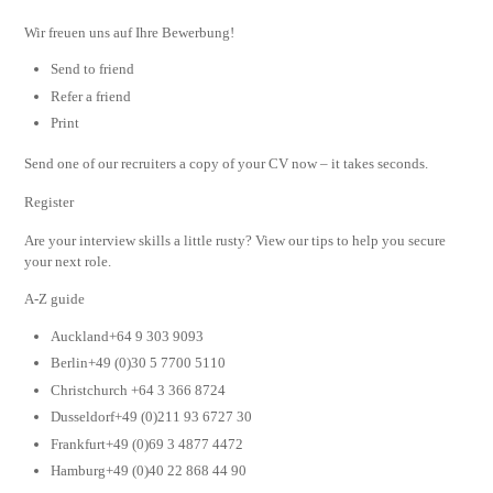
Wir freuen uns auf Ihre Bewerbung!
Send to friend
Refer a friend
Print
Send one of our recruiters a copy of your CV now – it takes seconds.
Register
Are your interview skills a little rusty? View our tips to help you secure
your next role.
A-Z guide
Auckland+64 9 303 9093
Berlin+49 (0)30 5 7700 5110
Christchurch +64 3 366 8724
Dusseldorf+49 (0)211 93 6727 30
Frankfurt+49 (0)69 3 4877 4472
Hamburg+49 (0)40 22 868 44 90