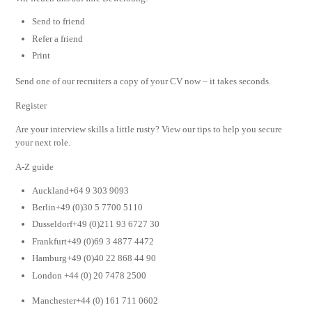
Send to friend
Refer a friend
Print
Send one of our recruiters a copy of your CV now – it takes seconds.
Register
Are your interview skills a little rusty? View our tips to help you secure
your next role.
A-Z guide
Auckland+64 9 303 9093
Berlin+49 (0)30 5 7700 5110
Dusseldorf+49 (0)211 93 6727 30
Frankfurt+49 (0)69 3 4877 4472
Hamburg+49 (0)40 22 868 44 90
London +44 (0) 20 7478 2500
Manchester+44 (0) 161 711 0602