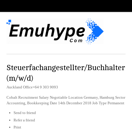
Steuerfachangestellter/Buchhalter
(m/w/d)
Auckland Office+64 9 303 9093
Cobalt Recruitment Salary Negotiable Location Germany, Hamburg Sector
Accounting, Bookkeeping Date 14th December 2018 Job Type Permanent
Send to friend
Refer a friend
Print