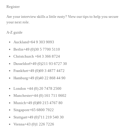
Register
Are your interview skills a little rusty? View our tips to help you secure
your next role.
A-Z guide
Auckland+64 9 303 9093
Berlin+49 (0)30 5 7700 5110
Christchurch +64 3 366 8724
Dusseldorf+49 (0)211 93 6727 30
Frankfurt+49 (0)69 3 4877 4472
Hamburg+49 (0)40 22 868 44 90
London +44 (0) 20 7478 2500
Manchester+44 (0) 161 711 0602
Munich+49 (0)89 215 4767 80
Singapore+65 6800 7922
Stuttgart+49 (0)711 219 540 30
Vienna+43 (0)1 226 7226