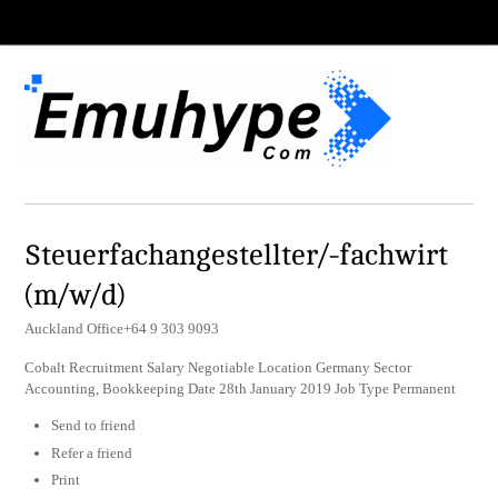
Steuerfachangestellter/-fachwirt
(m/w/d)
Auckland Office+64 9 303 9093
Cobalt Recruitment Salary Negotiable Location Germany Sector
Accounting, Bookkeeping Date 28th January 2019 Job Type Permanent
Send to friend
Refer a friend
Print