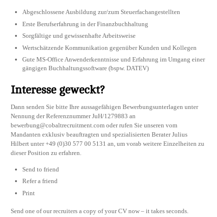
Abgeschlossene Ausbildung zur/zum Steuerfachangestellten
Erste Berufserfahrung in der Finanzbuchhaltung
Sorgfältige und gewissenhafte Arbeitsweise
Wertschätzende Kommunikation gegenüber Kunden und Kollegen
Gute MS-Office Anwenderkenntnisse und Erfahrung im Umgang einer
gängigen Buchhaltungssoftware (bspw. DATEV)
Interesse geweckt?
Dann senden Sie bitte Ihre aussagefähigen Bewerbungsunterlagen unter
Nennung der Referenznummer JuH/1279883 an
bewerbung@cobaltrecruitment.com
oder rufen Sie unseren vom
Mandanten exklusiv beauftragten und spezialisierten Berater Julius
Hilbert unter +49 (0)30 577 00 5131 an, um vorab weitere Einzelheiten zu
dieser Position zu erfahren.
Send to friend
Refer a friend
Print
Send one of our recruiters a copy of your CV now – it takes seconds.