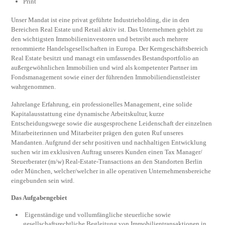
Print
Unser Mandat ist eine privat geführte Industrieholding, die in den
Bereichen Real Estate und Retail aktiv ist. Das Unternehmen gehört zu
den wichtigsten Immobilieninvestoren und betreibt auch mehrere
renommierte Handelsgesellschaften in Europa. Der Kerngeschäftsbereich
Real Estate besitzt und managt ein umfassendes Bestandsportfolio an
außergewöhnlichen Immobilien und wird als kompetenter Partner im
Fondsmanagement sowie einer der führenden Immobiliendienstleister
wahrgenommen.
Jahrelange Erfahrung, ein professionelles Management, eine solide
Kapitalausstattung eine dynamische Arbeitskultur, kurze
Entscheidungswege sowie die ausgesprochene Leidenschaft der einzelnen
Mitarbeiterinnen und Mitarbeiter prägen den guten Ruf unseres
Mandanten. Aufgrund der sehr positiven und nachhaltigen Entwicklung
suchen wir im exklusiven Auftrag unseres Kunden einen Tax Manager/
Steuerberater (m/w) Real-Estate-Transactions an den Standorten Berlin
oder München, welcher/welcher in alle operativen Unternehmensbereiche
eingebunden sein wird.
Das Aufgabengebiet
Eigenständige und vollumfängliche steuerliche sowie
gesellschaftsrechtliche Begleitung von Immobilientransaktionen in