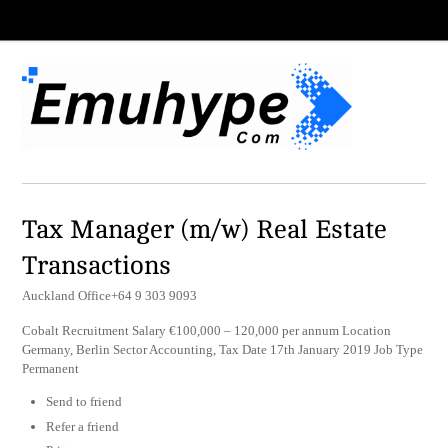
Tax Manager (m/w) Real Estate
Transactions
Auckland Office+64 9 303 9093
Cobalt Recruitment Salary €100,000 – 120,000 per annum Location
Germany, Berlin Sector Accounting, Tax Date 17th January 2019 Job Type
Permanent
Send to friend
Refer a friend