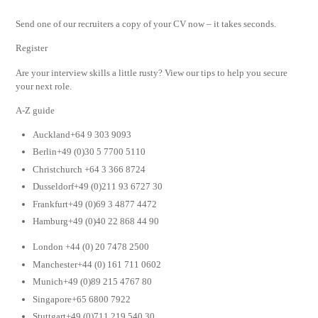
Send one of our recruiters a copy of your CV now – it takes seconds.
Register
Are your interview skills a little rusty? View our tips to help you secure
your next role.
A-Z guide
Auckland+64 9 303 9093
Berlin+49 (0)30 5 7700 5110
Christchurch +64 3 366 8724
Dusseldorf+49 (0)211 93 6727 30
Frankfurt+49 (0)69 3 4877 4472
Hamburg+49 (0)40 22 868 44 90
London +44 (0) 20 7478 2500
Manchester+44 (0) 161 711 0602
Munich+49 (0)89 215 4767 80
Singapore+65 6800 7922
Stuttgart+49 (0)711 219 540 30