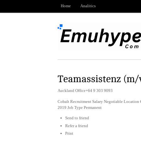
Home
Analitics
Teamassistenz (m/
Auckland Office+64 9 303 9093
Cobalt Recruitment Salary Negotiable Location 
2019 Job Type Permanent
Send to friend
Refer a friend
Print