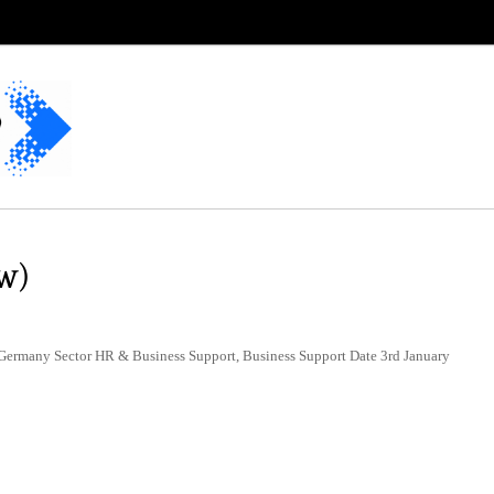
w)
Germany Sector HR & Business Support, Business Support Date 3rd January