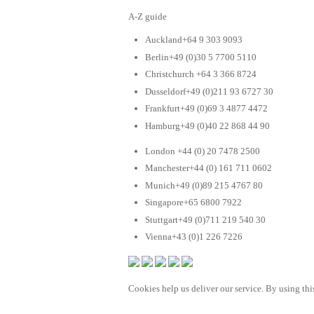
A-Z guide
Auckland+64 9 303 9093
Berlin+49 (0)30 5 7700 5110
Christchurch +64 3 366 8724
Dusseldorf+49 (0)211 93 6727 30
Frankfurt+49 (0)69 3 4877 4472
Hamburg+49 (0)40 22 868 44 90
London +44 (0) 20 7478 2500
Manchester+44 (0) 161 711 0602
Munich+49 (0)89 215 4767 80
Singapore+65 6800 7922
Stuttgart+49 (0)711 219 540 30
Vienna+43 (0)1 226 7226
Cookies help us deliver our service. By using this