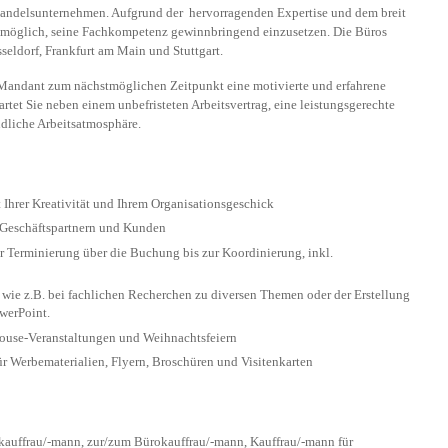
 Handelsunternehmen. Aufgrund der hervorragenden Expertise und dem breit
 möglich, seine Fachkompetenz gewinnbringend einzusetzen. Die Büros
eldorf, Frankfurt am Main und Stuttgart.
 Mandant zum nächstmöglichen Zeitpunkt eine motivierte und erfahrene
wartet Sie neben einem unbefristeten Arbeitsvertrag, eine leistungsgerechte
ndliche Arbeitsatmosphäre.
 Ihrer Kreativität und Ihrem Organisationsgeschick
 Geschäftspartnern und Kunden
 Terminierung über die Buchung bis zur Koordinierung, inkl.
 wie z.B. bei fachlichen Recherchen zu diversen Themen oder der Erstellung
werPoint.
ouse-Veranstaltungen und Weihnachtsfeiern
r Werbematerialien, Flyern, Broschüren und Visitenkarten
auffrau/-mann, zur/zum Bürokauffrau/-mann, Kauffrau/-mann für