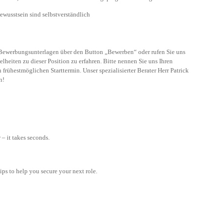
ewusstsein sind selbstverständlich
n Bewerbungsunterlagen über den Button „Bewerben“ oder rufen Sie uns
lheiten zu dieser Position zu erfahren. Bitte nennen Sie uns Ihren
frühestmöglichen Starttermin. Unser spezialisierter Berater Herr Patrick
n!
– it takes seconds.
tips to help you secure your next role.