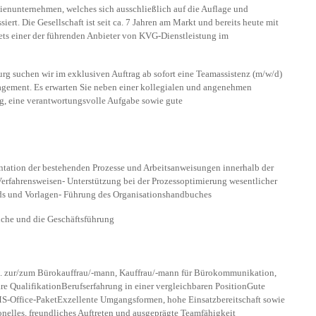
ienunternehmen, welches sich ausschließlich auf die Auflage und
ert. Die Gesellschaft ist seit ca. 7 Jahren am Markt und bereits heute mit
ets einer der führenden Anbieter von KVG-Dienstleistung im
g suchen wir im exklusiven Auftrag ab sofort eine Teamassistenz (m/w/d)
ement. Es erwarten Sie neben einer kollegialen und angenehmen
ag, eine verantwortungsvolle Aufgabe sowie gute
ation der bestehenden Prozesse und Arbeitsanweisungen innerhalb der
erfahrensweisen- Unterstützung bei der Prozessoptimierung wesentlicher
ds und Vorlagen- Führung des Organisationshandbuches
liche und die Geschäftsführung
. zur/zum Bürokauffrau/-mann, Kauffrau/-mann für Bürokommunikation,
e QualifikationBerufserfahrung in einer vergleichbaren PositionGute
S-Office-PaketExzellente Umgangsformen, hohe Einsatzbereitschaft sowie
onelles, freundliches Auftreten und ausgeprägte Teamfähigkeit