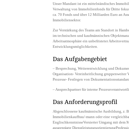
Unser Mandant ist ein mittelständisches Immobil
Verwaltung von Immobilienfonds für Dritte fokussi
ca. 70 Fonds und über 12 Milliarden Euro an Ass
Immobiliensektor.
Zur Verstärkung des Teams am Standort in Hambur
im technischen und kaufmännischen Objektmanag
Arbeitsatmosphäre ein unbefristeter Arbeitsvertr
Entwicklungsmöglichkeiten.
Das Aufgabengebiet
– Besprechung, Weiterentwicklung und Dokument
Organisation- Vereinheitlichung gruppenweiter V
Prozesse- Festlegen von Dokumentationsstandar
– Ansprechpartner für interne Prozessverantwort
Das Anforderungsprofil
Abgeschlossene kaufmännische Ausbildung, z. B
Immobilienkauffrau/-mann oder eine vergleichbar
EnglischkenntnisseVersierter Umgang mit dem M
ausgeprägte DienstleistungsorientierungProfessi