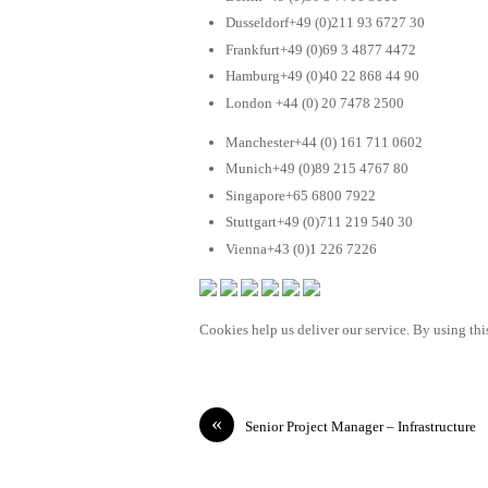
Dusseldorf+49 (0)211 93 6727 30
Frankfurt+49 (0)69 3 4877 4472
Hamburg+49 (0)40 22 868 44 90
London +44 (0) 20 7478 2500
Manchester+44 (0) 161 711 0602
Munich+49 (0)89 215 4767 80
Singapore+65 6800 7922
Stuttgart+49 (0)711 219 540 30
Vienna+43 (0)1 226 7226
Cookies help us deliver our service. By using this
«
Senior Project Manager – Infrastructure