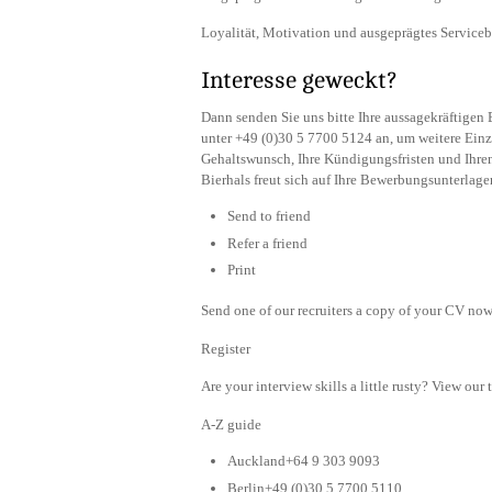
Loyalität, Motivation und ausgeprägtes Serviceb
Interesse geweckt?
Dann senden Sie uns bitte Ihre aussagekräftige
unter +49 (0)30 5 7700 5124 an, um weitere Einze
Gehaltswunsch, Ihre Kündigungsfristen und Ihren 
Bierhals freut sich auf Ihre Bewerbungsunterlage
Send to friend
Refer a friend
Print
Send one of our recruiters a copy of your CV now 
Register
Are your interview skills a little rusty? View our 
A-Z guide
Auckland+64 9 303 9093
Berlin+49 (0)30 5 7700 5110