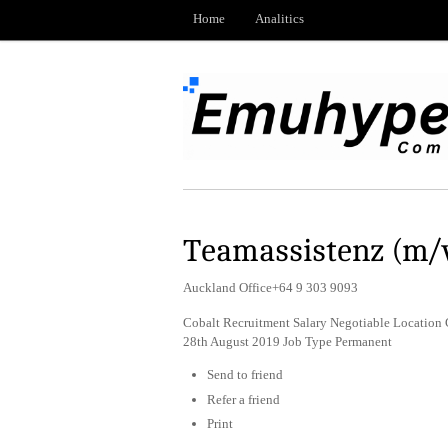
Home
Analitics
Teamassistenz (m
Auckland Office+64 9 303 9093
Cobalt Recruitment Salary Negotiable Location
28th August 2019 Job Type Permanent
Send to friend
Refer a friend
Print