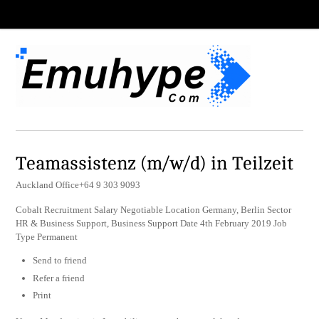
Teamassistenz (m/w/d) in Teilzeit
Auckland Office+64 9 303 9093
Cobalt Recruitment Salary Negotiable Location Germany, Berlin Sector
HR & Business Support, Business Support Date 4th February 2019 Job
Type Permanent
Send to friend
Refer a friend
Print