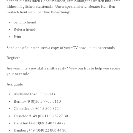
nennen Sie uns ihren Gehaltswunsch, Ihre Kündigungsfristen und Ihren
frühestmöglichen Starttermin. Unser spezialisierter Berater Herr Ben
Gerlach freut sich über Ihre Bewerbung!
Send to friend
Refer a friend
Print
Send one of our recruiters a copy of your CV now – it takes seconds.
Register
Are your interview skills a little rusty? View our tips to help you secure
your next role.
A-Z guide
Auckland+64 9 303 9093
Berlin+49 (0)30 5 7700 5110
Christchurch +64 3 366 8724
Dusseldorf+49 (0)211 93 6727 30
Frankfurt+49 (0)69 3 4877 4472
Hamburg+49 (0)40 22 868 44 90