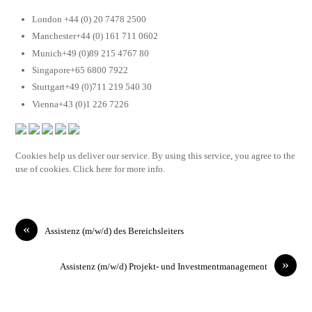
London +44 (0) 20 7478 2500
Manchester+44 (0) 161 711 0602
Munich+49 (0)89 215 4767 80
Singapore+65 6800 7922
Stuttgart+49 (0)711 219 540 30
Vienna+43 (0)1 226 7226
Cookies help us deliver our service. By using this service, you agree to the
use of cookies. Click here for more info.
«
Assistenz (m/w/d) des Bereichsleiters
»
Assistenz (m/w/d) Projekt- und Investmentmanagement