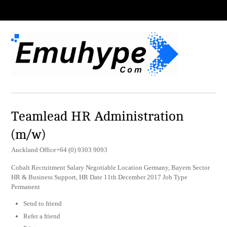
Teamlead HR Administration
(m/w)
Auckland Office+64 (0) 9303 9093
Cobalt Recruitment Salary Negotiable Location Germany, Bayern Sector
HR & Business Support, HR Date 11th December 2017 Job Type
Permanent
Send to friend
Refer a friend