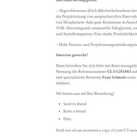
– Abgeschlossenes (Fach-)Hochschulstudium der 
der Projektleitung von anspruchsvollen Bauvorh
von Mitarbeitern- Sehr gute Kenntnisse in Auss
VOB- Hervorragende strukturelle Fähigkeiten, 
und Sozialkompetenz- Eine starke Persönlichke
– Hohe Prozess- und Projektmanagementkompet
Interesse geweckt?
Dann bewerben Sie sich bitte mit Ihren aussagef
Nennung der Referenznummer
CLS/1281663
auf
und spezialisierte Beraterin
Frau Schmalz
unter
erfahren.
Wir freuen uns auf Ihre Bewerbung!
Send to friend
Refer a friend
Print
Send one of our recruiters a copy of your CV now 