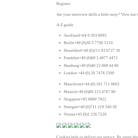
Register
Are your interview skills a little rusty? View our 
A-Z guide
Auckland+64 9 303 9093
Berlin+49 (0)30 5 7700 5110
Dusseldorf+49 (0)211 93 6727 30
Frankfurt+49 (0)69 3 4877 4472
Hamburg+49 (0)40 22 868 44 90
London +44 (0) 20 7478 2500
Manchester+44 (0) 161 711 0602
Munich+49 (0)89 215 4767 80
Singapore+65 6800 7922
Stuttgart+49 (0)711 219 540 30
Vienna+43 (0)1 226 7226
Cookies help us deliver our service. By using this