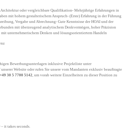
Architektur oder vergleichbare Qualifikation- Mehrjährige Erfahrungen in
aben mit hohem gestalterischem Anspruch- (Erste) Erfahrung in der Führung
chreibung, Vergabe und Abrechnung- Gute Kenntnisse der HOAI und der
verbunden mit überzeugend analytischem Denkvermögen, hoher Präzision
it mit unternehmerischem Denken und lösungsorientiertem Handeln
enz
ähigen Bewerbungsunterlagen inklusive Projektliste unter
 unserer Website oder rufen Sie unsere vom Mandanten exklusiv beauftragte
+49 30 5 7700 5142
, um vorab weitere Einzelheiten zu dieser Position zu
– it takes seconds.