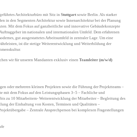
eführtes Architekturbüro mit Sitz in
Stuttgart
sowie Berlin. Als starker
nden in den Segmenten Architektur sowie Innenarchitektur bei der Planung
kten. Mit dem Fokus auf ganzheitliche und innovative Gebäudekonzepte
 Auftraggeber im nationalen und internationalen Umfeld. Dem erfahrenen
odernes, gut ausgestattetes Arbeitsumfeld in zentraler Lage. Um eine
ährleisten, ist die stetige Weiterentwicklung und Weiterbildung der
ehmenskultur.
chen wir für unseren Mandanten exklusiv einen
Teamleiter (m/w/d)
gen oder mehreren kleinen Projekten sowie die Führung der Projektteams –
te mit dem Fokus auf den Leistungsphasen 3–5 – Fachliche und
 bis zu 10 Mitarbeitern- Weiterentwicklung der Mitarbeiter – Begleitung des
llung der Einhaltung von Kosten, Terminen und Qualitäten –
n Projektübergabe – Zentrale Ansprechperson bei komplexen Fragestellungen
ufe