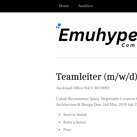
Home
Analitics
Teamleiter (m/w/d)
Auckland Office+64 9 303 9093
Cobalt Recruitment Salary Negotiable Location
Architecture & Design Date 2nd May 2019 Job 
Send to friend
Refer a friend
Print