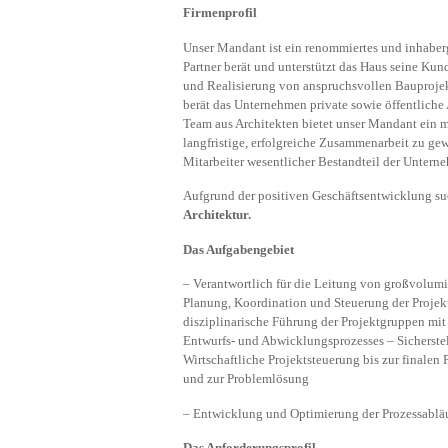
Firmenprofil
Unser Mandant ist ein renommiertes und inhaberg
Partner berät und unterstützt das Haus seine Ku
und Realisierung von anspruchsvollen Bauproje
berät das Unternehmen private sowie öffentliche
Team aus Architekten bietet unser Mandant ein m
langfristige, erfolgreiche Zusammenarbeit zu gew
Mitarbeiter wesentlicher Bestandteil der Untern
Aufgrund der positiven Geschäftsentwicklung su
Architektur.
Das Aufgabengebiet
– Verantwortlich für die Leitung von großvolumi
Planung, Koordination und Steuerung der Projek
disziplinarische Führung der Projektgruppen mit
Entwurfs- und Abwicklungsprozesses – Sicherste
Wirtschaftliche Projektsteuerung bis zur finale
und zur Problemlösung
– Entwicklung und Optimierung der Prozessablä
Das Anforderungsprofil