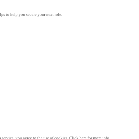
tips to help you secure your next role.
 service, you agree to the use of cookies. Click here for more info.