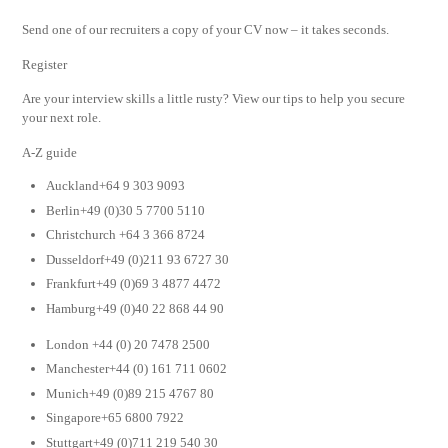
Send one of our recruiters a copy of your CV now – it takes seconds.
Register
Are your interview skills a little rusty? View our tips to help you secure
your next role.
A-Z guide
Auckland+64 9 303 9093
Berlin+49 (0)30 5 7700 5110
Christchurch +64 3 366 8724
Dusseldorf+49 (0)211 93 6727 30
Frankfurt+49 (0)69 3 4877 4472
Hamburg+49 (0)40 22 868 44 90
London +44 (0) 20 7478 2500
Manchester+44 (0) 161 711 0602
Munich+49 (0)89 215 4767 80
Singapore+65 6800 7922
Stuttgart+49 (0)711 219 540 30