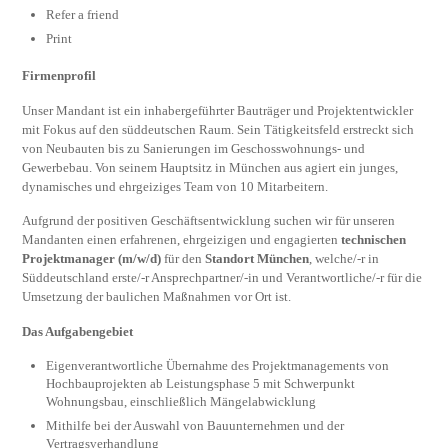
Refer a friend
Print
Firmenprofil
Unser Mandant ist ein inhabergeführter Bauträger und Projektentwickler
mit Fokus auf den süddeutschen Raum. Sein Tätigkeitsfeld erstreckt sich
von Neubauten bis zu Sanierungen im Geschosswohnungs- und
Gewerbebau. Von seinem Hauptsitz in München aus agiert ein junges,
dynamisches und ehrgeiziges Team von 10 Mitarbeitern.
Aufgrund der positiven Geschäftsentwicklung suchen wir für unseren
Mandanten einen erfahrenen, ehrgeizigen und engagierten
technischen
Projektmanager (m/w/d)
für den
Standort München
, welche/-r in
Süddeutschland erste/-r Ansprechpartner/-in und Verantwortliche/-r für die
Umsetzung der baulichen Maßnahmen vor Ort ist.
Das Aufgabengebiet
Eigenverantwortliche Übernahme des Projektmanagements von
Hochbauprojekten ab Leistungsphase 5 mit Schwerpunkt
Wohnungsbau, einschließlich Mängelabwicklung
Mithilfe bei der Auswahl von Bauunternehmen und der
Vertragsverhandlung