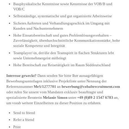
Bauphysikalische Kenntnisse sowie Kenntnisse der VOB/B und
VOB/C
Selbstständige, systematische und gut organisierte Arbeitsweise
Sicheres Auftreten und Verhandlungsgeschick im Umgang mit
Kunden und Nachunternehmern
Hohe Einsatzbereitschaft und gutes Problemlösungsverhalten –
Zuverlässigkeit, überdurchschnittliche Kommunikationsstärke, hohe
soziale Kompetenz und Integrität
Teamplayer/-in, der/die den Teamspirit in flachen Strukturen lebt
sowie Unternehmergeist mitbringt
Hohe Bereitschaft zur Reisetätigkeit im Raum Süddeutschland
Interesse geweckt?
Dann senden Sie bitte Ihre aussagefähigen
Bewerbungsunterlagen inklusive Projektliste unter Nennung der
Referenznummer
MeS/1277701
an
bewerbung@cobaltrecruitment.com
oder rufen Sie unsere vom Mandaten exklusiv beauftragte und
spezialisierte Beraterin
Melanie Simon
unter
+49 (0)89 2 1547 6783
an,
um vorab weitere Einzelheiten zu dieser Position zu erfahren.
Send to friend
Refer a friend
Print