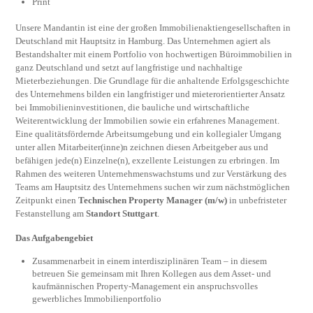
Print
Unsere Mandantin ist eine der großen Immobilienaktiengesellschaften in
Deutschland mit Hauptsitz in Hamburg. Das Unternehmen agiert als
Bestandshalter mit einem Portfolio von hochwertigen Büroimmobilien in
ganz Deutschland und setzt auf langfristige und nachhaltige
Mieterbeziehungen. Die Grundlage für die anhaltende Erfolgsgeschichte
des Unternehmens bilden ein langfristiger und mieterorientierter Ansatz
bei Immobilieninvestitionen, die bauliche und wirtschaftliche
Weiterentwicklung der Immobilien sowie ein erfahrenes Management.
Eine qualitätsfördernde Arbeitsumgebung und ein kollegialer Umgang
unter allen Mitarbeiter(inne)n zeichnen diesen Arbeitgeber aus und
befähigen jede(n) Einzelne(n), exzellente Leistungen zu erbringen. Im
Rahmen des weiteren Unternehmenswachstums und zur Verstärkung des
Teams am Hauptsitz des Unternehmens suchen wir zum nächstmöglichen
Zeitpunkt einen
Technischen Property Manager (m/w)
in unbefristeter
Festanstellung am
Standort Stuttgart
.
Das Aufgabengebiet
Zusammenarbeit in einem interdisziplinären Team – in diesem
betreuen Sie gemeinsam mit Ihren Kollegen aus dem Asset- und
kaufmännischen Property-Management ein anspruchsvolles
gewerbliches Immobilienportfolio