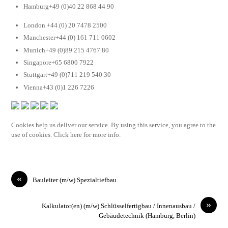
Hamburg+49 (0)40 22 868 44 90
London +44 (0) 20 7478 2500
Manchester+44 (0) 161 711 0602
Munich+49 (0)89 215 4767 80
Singapore+65 6800 7922
Stuttgart+49 (0)711 219 540 30
Vienna+43 (0)1 226 7226
Cookies help us deliver our service. By using this service, you agree to the
use of cookies. Click here for more info.
«
Bauleiter (m/w) Spezialtiefbau
»
Kalkulator(en) (m/w) Schlüsselfertigbau / Innenausbau /
Gebäudetechnik (Hamburg, Berlin)