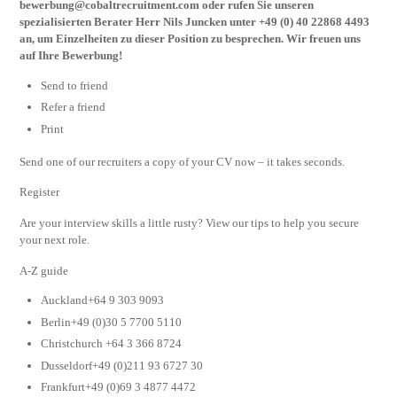
bewerbung@cobaltrecruitment.com
oder rufen Sie unseren
spezialisierten Berater Herr Nils Juncken unter +49 (0) 40 22868 4493
an, um Einzelheiten zu dieser Position zu besprechen. Wir freuen uns
auf Ihre Bewerbung!
Send to friend
Refer a friend
Print
Send one of our recruiters a copy of your CV now – it takes seconds.
Register
Are your interview skills a little rusty? View our tips to help you secure
your next role.
A-Z guide
Auckland+64 9 303 9093
Berlin+49 (0)30 5 7700 5110
Christchurch +64 3 366 8724
Dusseldorf+49 (0)211 93 6727 30
Frankfurt+49 (0)69 3 4877 4472