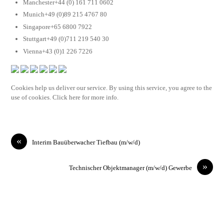
Manchester+44 (0) 161 711 0602
Munich+49 (0)89 215 4767 80
Singapore+65 6800 7922
Stuttgart+49 (0)711 219 540 30
Vienna+43 (0)1 226 7226
Cookies help us deliver our service. By using this service, you agree to the
use of cookies. Click here for more info.
«
Interim Bauüberwacher Tiefbau (m/w/d)
»
Technischer Objektmanager (m/w/d) Gewerbe