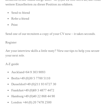
weitere Einzelheiten zu dieser Position zu erfahren.
Send to friend
Refer a friend
Print
Send one of our recruiters a copy of your CV now – it takes seconds.
Register
Are your interview skills a little rusty? View our tips to help you secure
your next role.
A-Z guide
Auckland+64 9 303 9093
Berlin+49 (0)30 5 7700 5110
Dusseldorf+49 (0)211 93 6727 30
Frankfurt+49 (0)69 3 4877 4472
Hamburg+49 (0)40 22 868 44 90
London +44 (0) 20 7478 2500