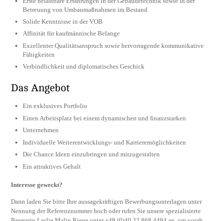
Erste belastbare Erfahrungen in der Gebäudetechnik sowie in der
Betreuung von Umbaumaßnahmen im Bestand
Solide Kenntnisse in der VOB
Affinität für kaufmännische Belange
Exzellenter Qualitätsanspruch sowie hervorragende kommunikative
Fähigkeiten
Verbindlichkeit und diplomatisches Geschick
Das Angebot
Ein exklusives Portfolio
Einen Arbeitsplatz bei einem dynamischen und finanzstarken
Unternehmen
Individuelle Weiterentwicklungs- und Karrieremöglichkeiten
Die Chance Ideen einzubringen und mitzugestalten
Ein attraktives Gehalt
Interesse geweckt?
Dann laden Sie bitte Ihre aussagekräftigen Bewerbungsunterlagen unter
Nennung der Referenznummer hoch oder rufen Sie unsere spezialisierte
Beraterin Leslie Malin Riege unter +49 (0)40 22 868 4494 an, um vorab