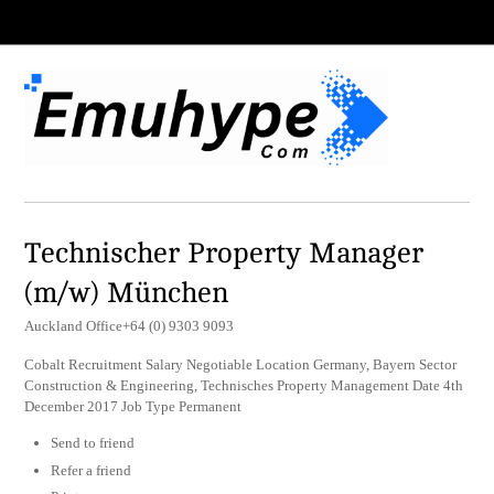
Technischer Property Manager
(m/w) München
Auckland Office+64 (0) 9303 9093
Cobalt Recruitment Salary Negotiable Location Germany, Bayern Sector
Construction & Engineering, Technisches Property Management Date 4th
December 2017 Job Type Permanent
Send to friend
Refer a friend