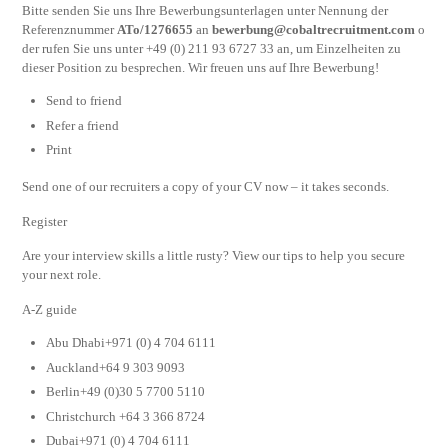
Bitte senden Sie uns Ihre Bewerbungsunterlagen unter Nennung der
Referenznummer
ATo/1276655
an
bewerbung@cobaltrecruitment.com
o
der rufen Sie uns unter +49 (0) 211 93 6727 33 an, um Einzelheiten zu
dieser Position zu besprechen. Wir freuen uns auf Ihre Bewerbung!
Send to friend
Refer a friend
Print
Send one of our recruiters a copy of your CV now – it takes seconds.
Register
Are your interview skills a little rusty? View our tips to help you secure
your next role.
A-Z guide
Abu Dhabi+971 (0) 4 704 6111
Auckland+64 9 303 9093
Berlin+49 (0)30 5 7700 5110
Christchurch +64 3 366 8724
Dubai+971 (0) 4 704 6111