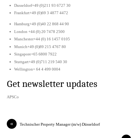
Dusseldorf+49 (0)211 93 6727 30
Frankfurt+49 (0)69 3 4877 4472
Hamburg+49 (0)40 22 868 44 90
London +44 (0) 20 7478 2500
Manchester+44 (0) 16 1457 0105
Munich+49 (0)89 215 4767 80
Singapore+65 6800 7922
Stuttgart+49 (0)711 219 540 30
Wellington+ 64 4 499 0004
Get newsletter updates
APSCo
«
Technischer Property Manager (m/w) Düsseldorf