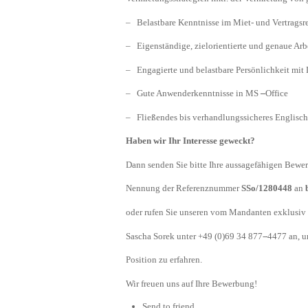
– Belastbare Kenntnisse im Miet- und Vertragsr
– Eigenständige, zielorientierte und genaue Ar
– Engagierte und belastbare Persönlichkeit mit 
– Gute Anwenderkenntnisse in MS
–
Office
– Fließendes bis verhandlungssicheres Englisch
Haben wir Ihr Interesse geweckt?
Dann senden Sie bitte Ihre aussagefähigen Bewer
Nennung der Referenznummer
SSo/1280448
an
oder rufen Sie unseren vom Mandanten exklusiv b
Sascha Sorek unter +49 (0)69 34 877-
4477 an, u
Position zu erfahren.
Wir freuen uns auf Ihre Bewerbung!
Send to friend