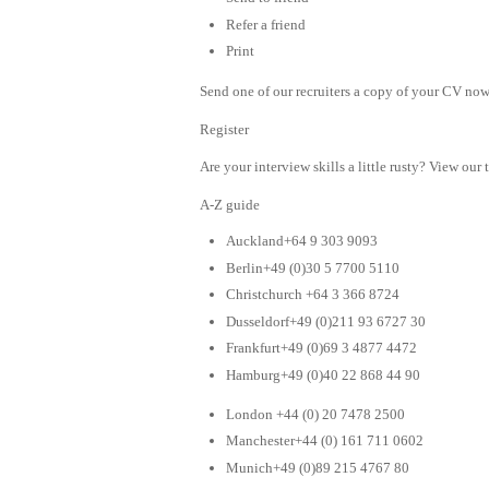
Refer a friend
Print
Send one of our recruiters a copy of your CV now 
Register
Are your interview skills a little rusty? View our 
A-Z guide
Auckland+64 9 303 9093
Berlin+49 (0)30 5 7700 5110
Christchurch +64 3 366 8724
Dusseldorf+49 (0)211 93 6727 30
Frankfurt+49 (0)69 3 4877 4472
Hamburg+49 (0)40 22 868 44 90
London +44 (0) 20 7478 2500
Manchester+44 (0) 161 711 0602
Munich+49 (0)89 215 4767 80