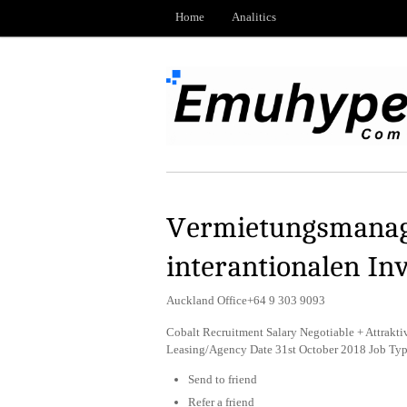
Home
Analitics
Vermietungsmanage
interantionalen In
Auckland Office+64 9 303 9093
Cobalt Recruitment Salary Negotiable + Attrakti
Leasing/Agency Date 31st October 2018 Job Ty
Send to friend
Refer a friend