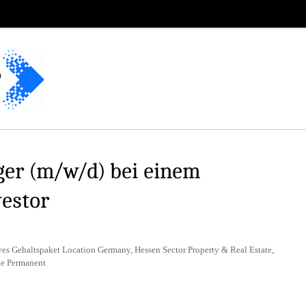
r (m/w/d) bei einem
vestor
ves Gehaltspaket Location Germany, Hessen Sector Property & Real Estate,
pe Permanent