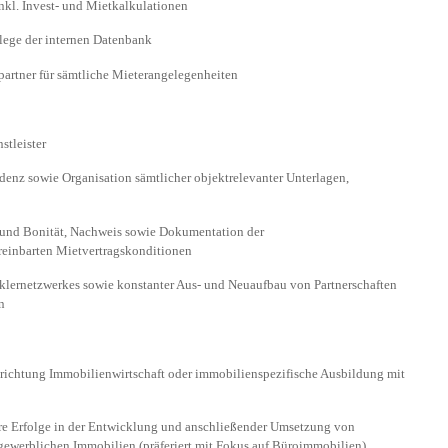
l. Invest- und Mietkalkulationen
lege der internen Datenbank
rtner für sämtliche Mieterangelegenheiten
tleister
nz sowie Organisation sämtlicher objektrelevanter Unterlagen,
und Bonität, Nachweis sowie Dokumentation der
ereinbarten Mietvertragskonditionen
ernetzwerkes sowie konstanter Aus- und Neuaufbau von Partnerschaften
n
hrichtung Immobilienwirtschaft oder immobilienspezifische Ausbildung mit
e Erfolge in der Entwicklung und anschließender Umsetzung von
 gewerblichen Immobilien (präferiert mit Fokus auf Büroimmobilien)