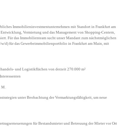
erbliches Immobilieninvestmentunternehmen mit Standort in Frankfurt am
ie Entwicklung, Vermietung und das Management von Shopping-Centern,
isiert. Für das Immobilienteam sucht unser Mandant zum nächstmöglichen
w/d) für das Gewerbeimmobilienportfolio in Frankfurt am Main, mit
lhandels- und Logistikflächen von derzeit 270.000 m²
Interessenten
. M.
rategien unter Beobachtung der Vermarktungsfähigkeit, um neue
ragserneuerungen für Bestandsmieter und Betreuung der Mieter vor Ort