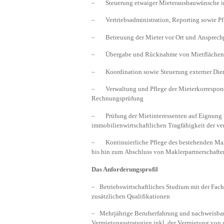
– Steuerung etwaiger Mieterausbauwünsche ink
– Vertriebsadministration, Reporting sowie Pf
– Betreuung der Mieter vor Ort und Ansprechpa
– Übergabe und Rücknahme von Mietflächen
– Koordination sowie Steuerung externer Diens
– Verwaltung und Pflege der Mieterkorresponde
Rechnungsprüfung
– Prüfung der Mietinteressenten auf Eignung 
immobilienwirtschaftlichen Tragfähigkeit der v
– Kontinuierliche Pflege des bestehenden Makl
bis hin zum Abschluss von Maklerpartnerschafte
Das Anforderungsprofil
– Betriebswirtschaftliches Studium mit der Fac
zusätzlichen Qualifikationen
– Mehrjährige Berufserfahrung und nachweisbar
Vermietungsstrategien inkl. der Vermietung von