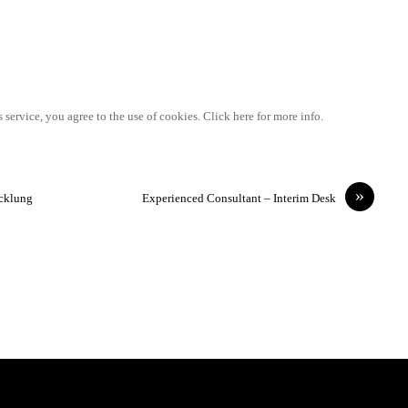
 service, you agree to the use of cookies. Click here for more info.
»
icklung
Experienced Consultant – Interim Desk