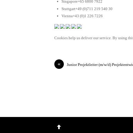
Singapore+65 6800 7922
Stuttgart+49 (0)711 219 540 30
Vienna+43 (0)1 226 7226
Cookies help us deliver our service. By using this
«
Junior Projektleiter (m/w/d) Projektentw